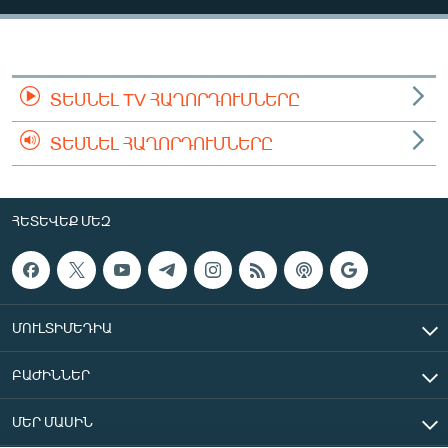
ՄԻՋԱԶԳԱՅԻՆ
ՄՇԱԿՈՒՅԹ
ՍՊՈՐՏ
ՏԵՍՆԵԼ TV ՀԱՂՈՐԴՈՒՄՆԵՐԸ
ՄԵԿՆԱԲԱՆՈՒԹՅՈՒՆ
ՏԵՍՆԵԼ ՀԱՂՈՐԴՈՒՄՆԵՐԸ
ՏՏ ԵՒ ԻՆՏԵՐՆԵՏ
ԿՈՐՈՆԱՎԻՐՈՒՍ
ՀԵՏԵՎԵՔ ՄԵԶ
ԱՐԽԻՎ
ՏԵՍԱՆՅՈՒԹԵՐ
ԲԱՆԱՎԵՃ
ՄՈՒԼՏԻՄԵԴԻԱ
ՁԳՏԵԼՈՎ ԼԱՎԱԳՈՒՅՆԻՆ
ԲԱԺԻՆՆԵՐ
ՓՈԴՔԱՍԹ
ՄԵՐ ՄԱՍԻՆ
Հայերեն