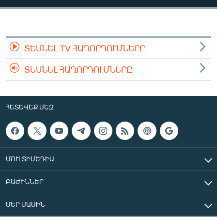
ՄԻՋԱԶԳԱՅԻՆ
ՄՇԱԿՈՒՅԹ
ՍՊՈՐՏ
ՏԵՍՆԵԼ TV ՀԱՂՈՐԴՈՒՄՆԵՐԸ
ՄԵԿՆԱԲԱՆՈՒԹՅՈՒՆ
ՏԵՍՆԵԼ ՀԱՂՈՐԴՈՒՄՆԵՐԸ
ՏՏ ԵՒ ԻՆՏԵՐՆԵՏ
ԿՈՐՈՆԱՎԻՐՈՒՍ
ՀԵՏԵՎԵՔ ՄԵԶ
ԱՐԽԻՎ
ՏԵՍԱՆՅՈՒԹԵՐ
ԲԱՆԱՎԵՃ
ՄՈՒԼՏԻՄԵԴԻԱ
ՁԳՏԵԼՈՎ ԼԱՎԱԳՈՒՅՆԻՆ
ԲԱԺԻՆՆԵՐ
ՓՈԴՔԱՍԹ
ՄԵՐ ՄԱՍԻՆ
Հայերեն