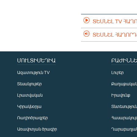
ՄԻՋԱԶԳԱՅԻՆ
ՄՇԱԿՈՒՅԹ
ՏԵՍՆԵԼ TV ՀԱՂ
ՍՊՈՐՏ
ՄԵԿՆԱԲԱՆՈՒԹՅՈՒՆ
ՏԵՍՆԵԼ ՀԱՂՈՐ
ՏՏ ԵՒ ԻՆՏԵՐՆԵՏ
ԿՈՐՈՆԱՎԻՐՈՒՍ
ՄՈՒԼՏԻՄԵԴԻԱ
ԲԱԺԻՆՆԵ
ԱՐԽԻՎ
Ազատություն TV
Լուրեր
ՏԵՍԱՆՅՈՒԹԵՐ
Տեսանյութեր
Քաղաքակա
ԲԱՆԱՎԵՃ
Լրատվական
Իրավունք
ՁԳՏԵԼՈՎ ԼԱՎԱԳՈՒՅՆԻՆ
Կիրակնօրյա
Տնտեսությու
ՓՈԴՔԱՍԹ
Ռադիոծրագրեր
Հասարակութ
Առավոտյան ծրագիր
Ղարաբաղյան