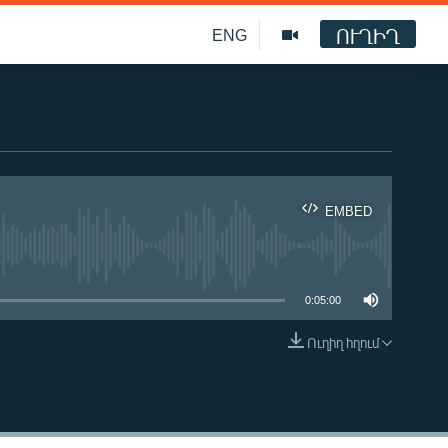
ՈՒՂԻՂ
ENG
EMBED
ble
0:05:00
Ուղիղ հղում
EMBED