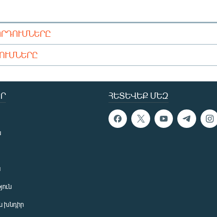
ՈՐԴՈՒՄՆԵՐԸ
ԴՈՒՄՆԵՐԸ
Ր
ՀԵՏԵՎԵՔ ՄԵԶ
ն
ն
յուն
 խնդիր