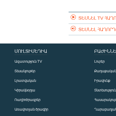
ՄԻՋԱԶԳԱՅԻՆ
ՄՇԱԿՈՒՅԹ
ՏԵՍՆԵԼ TV ՀԱՂ
ՍՊՈՐՏ
ՄԵԿՆԱԲԱՆՈՒԹՅՈՒՆ
ՏԵՍՆԵԼ ՀԱՂՈՐ
ՏՏ ԵՒ ԻՆՏԵՐՆԵՏ
ԿՈՐՈՆԱՎԻՐՈՒՍ
ՄՈՒԼՏԻՄԵԴԻԱ
ԲԱԺԻՆՆԵ
ԱՐԽԻՎ
Ազատություն TV
Լուրեր
ՏԵՍԱՆՅՈՒԹԵՐ
Տեսանյութեր
Քաղաքակա
ԲԱՆԱՎԵՃ
Լրատվական
Իրավունք
ՁԳՏԵԼՈՎ ԼԱՎԱԳՈՒՅՆԻՆ
Կիրակնօրյա
Տնտեսությու
ՓՈԴՔԱՍԹ
Ռադիոծրագրեր
Հասարակութ
Առավոտյան ծրագիր
Ղարաբաղյան