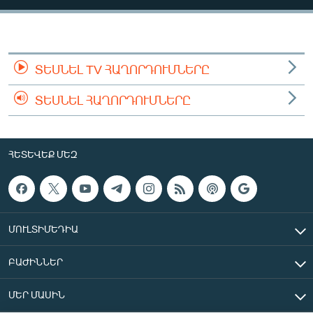
ՄԻՋԱԶԳԱՅԻՆ
ՄՇԱԿՈՒՅԹ
ՍՊՈՐՏ
ՏԵՍՆԵԼ TV ՀԱՂՈՐԴՈՒՄՆԵՐԸ
ՄԵԿՆԱԲԱՆՈՒԹՅՈՒՆ
ՏԵՍՆԵԼ ՀԱՂՈՐԴՈՒՄՆԵՐԸ
ՏՏ ԵՒ ԻՆՏԵՐՆԵՏ
ԿՈՐՈՆԱՎԻՐՈՒՍ
ՀԵՏԵՎԵՔ ՄԵԶ
ԱՐԽԻՎ
ՏԵՍԱՆՅՈՒԹԵՐ
ԲԱՆԱՎԵՃ
ՄՈՒԼՏԻՄԵԴԻԱ
ՁԳՏԵԼՈՎ ԼԱՎԱԳՈՒՅՆԻՆ
ԲԱԺԻՆՆԵՐ
ՓՈԴՔԱՍԹ
ՄԵՐ ՄԱՍԻՆ
Հայերեն