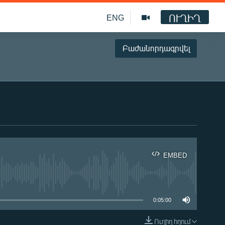
ՈՒՂԻՂ
ENG
Բաժանորդագրվել
EMBED
ble
0:05:00
Ուղիղ հղում