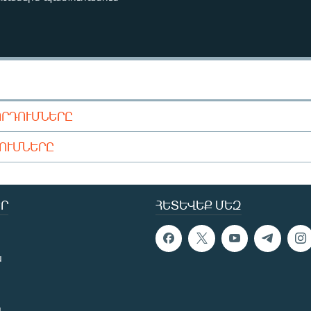
ՈՐԴՈՒՄՆԵՐԸ
ԴՈՒՄՆԵՐԸ
Ր
ՀԵՏԵՎԵՔ ՄԵԶ
ն
ն