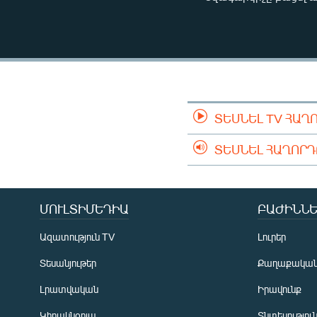
ՄԻՋԱԶԳԱՅԻՆ
ՄՇԱԿՈՒՅԹ
ՍՊՈՐՏ
ՄԵԿՆԱԲԱՆՈՒԹՅՈՒՆ
ՏՏ ԵՒ ԻՆՏԵՐՆԵՏ
ՏԵՍՆԵԼ TV ՀԱՂ
ԿՈՐՈՆԱՎԻՐՈՒՍ
ՏԵՍՆԵԼ ՀԱՂՈՐ
ԱՐԽԻՎ
ՏԵՍԱՆՅՈՒԹԵՐ
ԲԱՆԱՎԵՃ
ՄՈՒԼՏԻՄԵԴԻԱ
ԲԱԺԻՆՆԵ
ՁԳՏԵԼՈՎ ԼԱՎԱԳՈՒՅՆԻՆ
Ազատություն TV
Լուրեր
ՓՈԴՔԱՍԹ
Տեսանյութեր
Քաղաքակա
Լրատվական
Իրավունք
Կիրակնօրյա
Տնտեսությու