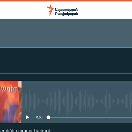
ԲԱԺԱՆՈՐԴԱԳՐՎԵԼ
Բաժանորդագրվել
No media source currently availa
0:00
առանձին պատուհանում