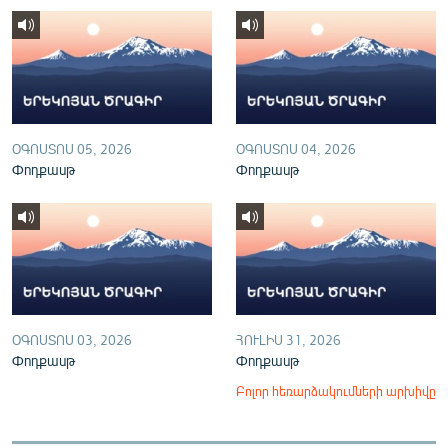
English
Русский
ՀԵՏԵՎԵՔ ՄԵԶ
ՕԳՈՍՏՈՍ 05, 2026
ՕԳՈՍՏՈՍ 04, 2026
Փոդքասթ
Փոդքասթ
«Ազատության» բոլոր կայքերը
ՕԳՈՍՏՈՍ 03, 2026
ՀՈՒԼԻՍ 31, 2026
Փոդքասթ
Փոդքասթ
Բոլոր հեռարձակումների արխիվը