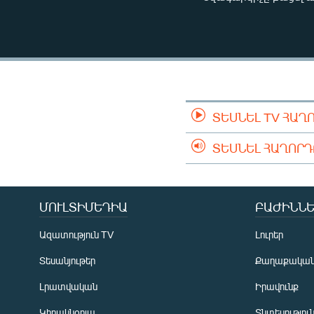
ՄԻՋԱԶԳԱՅԻՆ
ՄՇԱԿՈՒՅԹ
ՍՊՈՐՏ
ՄԵԿՆԱԲԱՆՈՒԹՅՈՒՆ
ՏՏ ԵՒ ԻՆՏԵՐՆԵՏ
ՏԵՍՆԵԼ TV ՀԱՂ
ԿՈՐՈՆԱՎԻՐՈՒՍ
ՏԵՍՆԵԼ ՀԱՂՈՐ
ԱՐԽԻՎ
ՏԵՍԱՆՅՈՒԹԵՐ
ԲԱՆԱՎԵՃ
ՄՈՒԼՏԻՄԵԴԻԱ
ԲԱԺԻՆՆԵ
ՁԳՏԵԼՈՎ ԼԱՎԱԳՈՒՅՆԻՆ
Ազատություն TV
Լուրեր
ՓՈԴՔԱՍԹ
Տեսանյութեր
Քաղաքակա
Լրատվական
Իրավունք
Կիրակնօրյա
Տնտեսությու