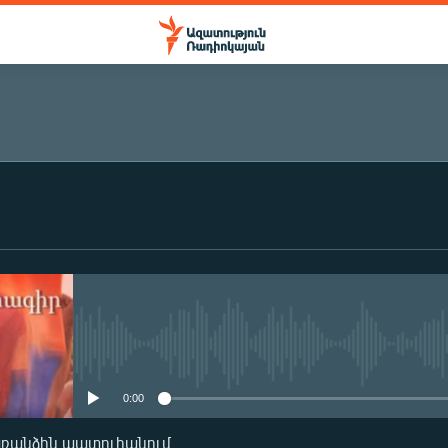
ԲԱԺԱՆՈՐԴԱԳՐՎԵԼ
Բաժանորդագրվել
No media source currently availa
0:00
առանձին պատուհանում