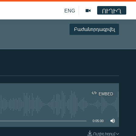
ՈՒՂԻՂ
ENG
Բաժանորդագրվել
EMBED
ble
0:05:00
Ուղիղ հղում