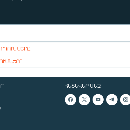
ՈՐԴՈՒՄՆԵՐԸ
ԴՈՒՄՆԵՐԸ
Ր
ՀԵՏԵՎԵՔ ՄԵԶ
ն
ն