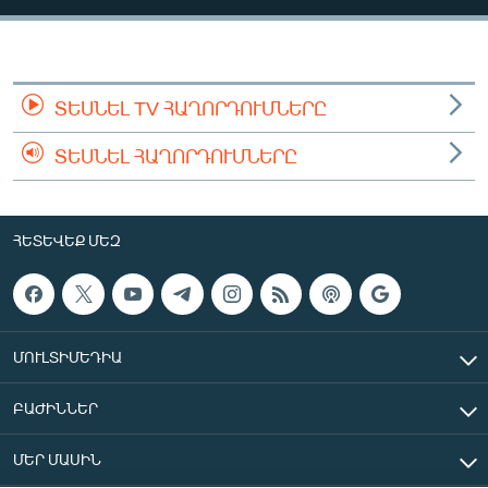
ՄԻՋԱԶԳԱՅԻՆ
ՄՇԱԿՈՒՅԹ
ՍՊՈՐՏ
ՏԵՍՆԵԼ TV ՀԱՂՈՐԴՈՒՄՆԵՐԸ
ՄԵԿՆԱԲԱՆՈՒԹՅՈՒՆ
ՏԵՍՆԵԼ ՀԱՂՈՐԴՈՒՄՆԵՐԸ
ՏՏ ԵՒ ԻՆՏԵՐՆԵՏ
ԿՈՐՈՆԱՎԻՐՈՒՍ
ՀԵՏԵՎԵՔ ՄԵԶ
ԱՐԽԻՎ
ՏԵՍԱՆՅՈՒԹԵՐ
ԲԱՆԱՎԵՃ
ՄՈՒԼՏԻՄԵԴԻԱ
ՁԳՏԵԼՈՎ ԼԱՎԱԳՈՒՅՆԻՆ
ԲԱԺԻՆՆԵՐ
ՓՈԴՔԱՍԹ
ՄԵՐ ՄԱՍԻՆ
Հայերեն