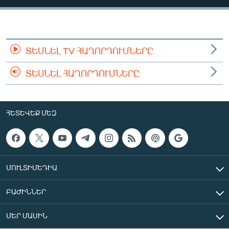
ՄԻՋԱԶԳԱՅԻՆ
ՄՇԱԿՈՒՅԹ
ՍՊՈՐՏ
ՏԵՍՆԵԼ TV ՀԱՂՈՐԴՈՒՄՆԵՐԸ
ՄԵԿՆԱԲԱՆՈՒԹՅՈՒՆ
ՏԵՍՆԵԼ ՀԱՂՈՐԴՈՒՄՆԵՐԸ
ՏՏ ԵՒ ԻՆՏԵՐՆԵՏ
ԿՈՐՈՆԱՎԻՐՈՒՍ
ՀԵՏԵՎԵՔ ՄԵԶ
ԱՐԽԻՎ
ՏԵՍԱՆՅՈՒԹԵՐ
ԲԱՆԱՎԵՃ
ՄՈՒԼՏԻՄԵԴԻԱ
ՁԳՏԵԼՈՎ ԼԱՎԱԳՈՒՅՆԻՆ
ԲԱԺԻՆՆԵՐ
ՓՈԴՔԱՍԹ
ՄԵՐ ՄԱՍԻՆ
Հայերեն