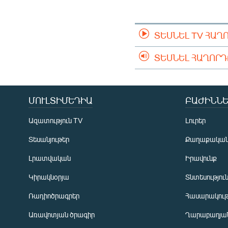
ՄԻՋԱԶԳԱՅԻՆ
ՄՇԱԿՈՒՅԹ
ՏԵՍՆԵԼ TV ՀԱՂ
ՍՊՈՐՏ
ՄԵԿՆԱԲԱՆՈՒԹՅՈՒՆ
ՏԵՍՆԵԼ ՀԱՂՈՐ
ՏՏ ԵՒ ԻՆՏԵՐՆԵՏ
ԿՈՐՈՆԱՎԻՐՈՒՍ
ՄՈՒԼՏԻՄԵԴԻԱ
ԲԱԺԻՆՆԵ
ԱՐԽԻՎ
Ազատություն TV
Լուրեր
ՏԵՍԱՆՅՈՒԹԵՐ
Տեսանյութեր
Քաղաքակա
ԲԱՆԱՎԵՃ
Լրատվական
Իրավունք
ՁԳՏԵԼՈՎ ԼԱՎԱԳՈՒՅՆԻՆ
Կիրակնօրյա
Տնտեսությու
ՓՈԴՔԱՍԹ
Ռադիոծրագրեր
Հասարակութ
Առավոտյան ծրագիր
Ղարաբաղյան