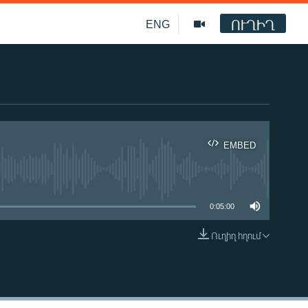
ՈՒՂԻՂ
ENG
EMBED
ble
0:05:00
Ուղիղ հղում
EMBED