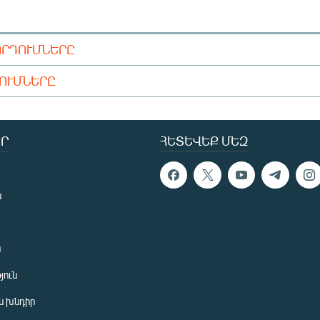
ՈՐԴՈՒՄՆԵՐԸ
ԴՈՒՄՆԵՐԸ
Ր
ՀԵՏԵՎԵՔ ՄԵԶ
ն
ն
յուն
 խնդիր