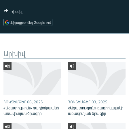
ՄԻՋԱԶԳԱՅԻՆ
Կիսվել
ՄՇԱԿՈՒՅԹ
Ավելացրեք մեզ Google-ում
ՍՊՈՐՏ
ՄԵԿՆԱԲԱՆՈՒԹՅՈՒՆ
ՏՏ ԵՒ ԻՆՏԵՐՆԵՏ
Արխիվ
ԿՈՐՈՆԱՎԻՐՈՒՍ
ԱՐԽԻՎ
ՏԵՍԱՆՅՈՒԹԵՐ
ԲԱՆԱՎԵՃ
ՁԳՏԵԼՈՎ ԼԱՎԱԳՈՒՅՆԻՆ
ՀՈԿՏԵՄԲԵՐ 06, 2025
ՀՈԿՏԵՄԲԵՐ 03, 2025
«Ազատություն» ռադիոկայանի
«Ազատություն» ռադիոկայանի
ՓՈԴՔԱՍԹ
առավոտյան ծրագիր
առավոտյան ծրագիր
Հայերեն