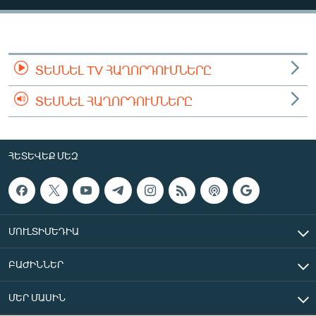
ՄԻՋԱԶԳԱՅԻՆ
ՄՇԱԿՈՒՅԹ
ՍՊՈՐՏ
ՏԵՍՆԵԼ TV ՀԱՂՈՐԴՈՒՄՆԵՐԸ
ՄԵԿՆԱԲԱՆՈՒԹՅՈՒՆ
ՏԵՍՆԵԼ ՀԱՂՈՐԴՈՒՄՆԵՐԸ
ՏՏ ԵՒ ԻՆՏԵՐՆԵՏ
ԿՈՐՈՆԱՎԻՐՈՒՍ
ՀԵՏԵՎԵՔ ՄԵԶ
ԱՐԽԻՎ
ՏԵՍԱՆՅՈՒԹԵՐ
ԲԱՆԱՎԵՃ
ՄՈՒԼՏԻՄԵԴԻԱ
ՁԳՏԵԼՈՎ ԼԱՎԱԳՈՒՅՆԻՆ
ԲԱԺԻՆՆԵՐ
ՓՈԴՔԱՍԹ
ՄԵՐ ՄԱՍԻՆ
Հայերեն