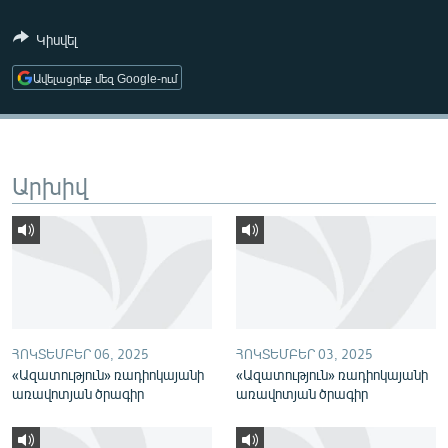
ՄԻՋԱԶԳԱՅԻՆ
Կիսվել
ՄՇԱԿՈՒՅԹ
Ավելացրեք մեզ Google-ում
ՍՊՈՐՏ
ՄԵԿՆԱԲԱՆՈՒԹՅՈՒՆ
ՏՏ ԵՒ ԻՆՏԵՐՆԵՏ
Արխիվ
ԿՈՐՈՆԱՎԻՐՈՒՍ
ԱՐԽԻՎ
ՏԵՍԱՆՅՈՒԹԵՐ
ԲԱՆԱՎԵՃ
ՁԳՏԵԼՈՎ ԼԱՎԱԳՈՒՅՆԻՆ
ՀՈԿՏԵՄԲԵՐ 06, 2025
ՀՈԿՏԵՄԲԵՐ 03, 2025
«Ազատություն» ռադիոկայանի
«Ազատություն» ռադիոկայանի
ՓՈԴՔԱՍԹ
առավոտյան ծրագիր
առավոտյան ծրագիր
Հայերեն