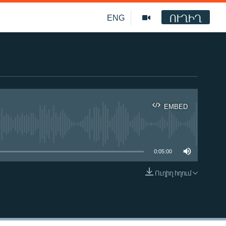
ՈՒՂԻՂ
ENG
EMBED
ble
0:05:00
Ուղիղ հղում
EMBED