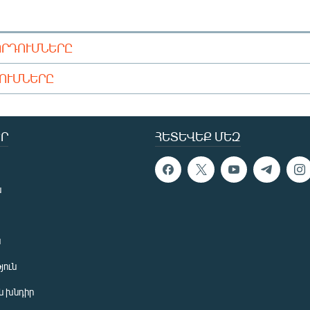
ՈՐԴՈՒՄՆԵՐԸ
ԴՈՒՄՆԵՐԸ
Ր
ՀԵՏԵՎԵՔ ՄԵԶ
ն
ն
յուն
 խնդիր