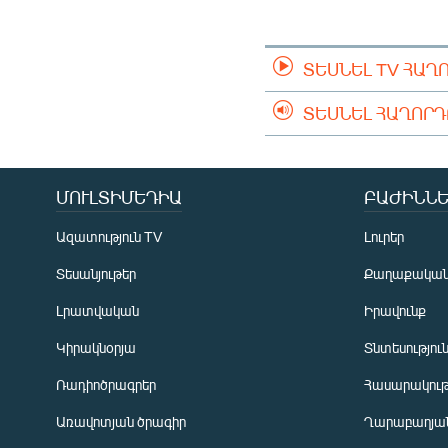
ՄԻՋԱԶԳԱՅԻՆ
ՄՇԱԿՈՒՅԹ
ՏԵՍՆԵԼ TV ՀԱՂ
ՍՊՈՐՏ
ՄԵԿՆԱԲԱՆՈՒԹՅՈՒՆ
ՏԵՍՆԵԼ ՀԱՂՈՐ
ՏՏ ԵՒ ԻՆՏԵՐՆԵՏ
ԿՈՐՈՆԱՎԻՐՈՒՍ
ՄՈՒԼՏԻՄԵԴԻԱ
ԲԱԺԻՆՆԵ
ԱՐԽԻՎ
Ազատություն TV
Լուրեր
ՏԵՍԱՆՅՈՒԹԵՐ
Տեսանյութեր
Քաղաքակա
ԲԱՆԱՎԵՃ
Լրատվական
Իրավունք
ՁԳՏԵԼՈՎ ԼԱՎԱԳՈՒՅՆԻՆ
Կիրակնօրյա
Տնտեսությու
ՓՈԴՔԱՍԹ
Ռադիոծրագրեր
Հասարակութ
Առավոտյան ծրագիր
Ղարաբաղյան