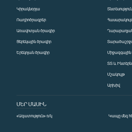
Կիրակնօրյա
Տնտեսությու
Ռադիոծրագրեր
Հասարակութ
Առավոտյան ծրագիր
Ղարաբաղյան
Ցերեկային ծրագիր
Տարածաշրջ
Հայերեն
Երեկոյան ծրագիր
Միջազգային
English
ՏՏ և Ինտեր
Русский
Մշակույթ
ՀԵՏԵՎԵՔ ՄԵԶ
Արխիվ
ՄԵՐ ՄԱՍԻՆ
«Ազատություն» ռ/կ
Կապը մեզ հ
«Ազատության» բոլոր կայքերը