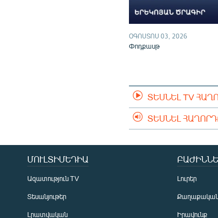
ՕԳՈՍՏՈՍ 03, 2026
Փոդքասթ
ՏԵՍՆԵԼ TV ՀԱՂ
ՏԵՍՆԵԼ ՀԱՂՈՐ
ՄՈՒԼՏԻՄԵԴԻԱ
ԲԱԺԻՆՆԵ
Ազատություն TV
Լուրեր
Տեսանյութեր
Քաղաքակա
Լրատվական
Իրավունք