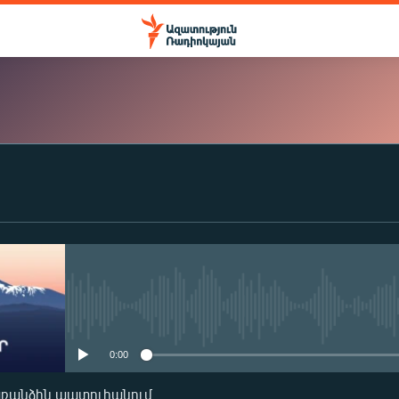
ԲԱԺԱՆՈՐԴԱԳՐՎԵԼ
Apple Podcasts
Spotify
No media source currently availa
0:00
Բաժանորդագրվել
առանձին պատուհանում