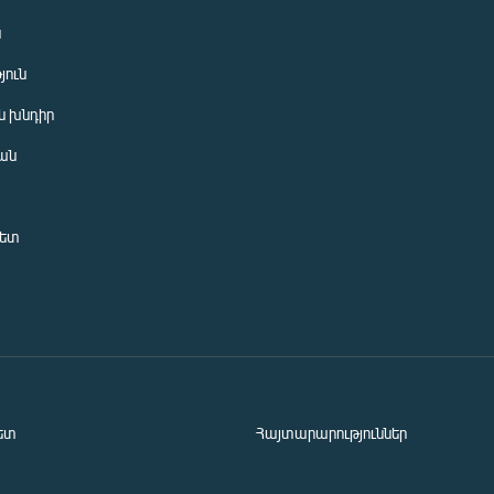
ն
յուն
 խնդիր
ան
նետ
ետ
Հայտարարություններ