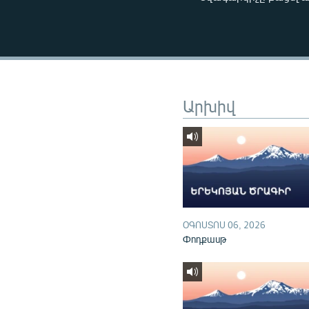
ՄԻՋԱԶԳԱՅԻՆ
ՄՇԱԿՈՒՅԹ
ՍՊՈՐՏ
ՄԵԿՆԱԲԱՆՈՒԹՅՈՒՆ
ՏՏ ԵՒ ԻՆՏԵՐՆԵՏ
Արխիվ
ԿՈՐՈՆԱՎԻՐՈՒՍ
ԱՐԽԻՎ
ՏԵՍԱՆՅՈՒԹԵՐ
ԲԱՆԱՎԵՃ
ՁԳՏԵԼՈՎ ԼԱՎԱԳՈՒՅՆԻՆ
ՕԳՈՍՏՈՍ 06, 2026
Փոդքասթ
ՓՈԴՔԱՍԹ