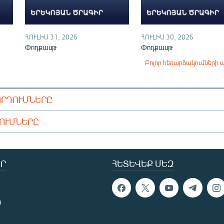
ՀՈՒԼԻՍ 31, 2026
ՀՈՒԼԻՍ 30, 2026
Փոդքասթ
Փոդքասթ
Բոլոր հեռարձակումների 
ՈՐԴՈՒՄՆԵՐԸ
ԴՈՒՄՆԵՐԸ
Ր
ՀԵՏԵՎԵՔ ՄԵԶ
ն