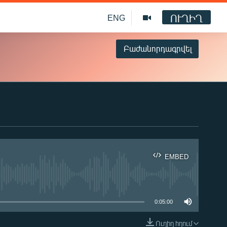
ՈՒՂԻՂ
ENG
Բաժանորդագրվել
EMBED
ble
0:05:00
Ուղիղ հղում