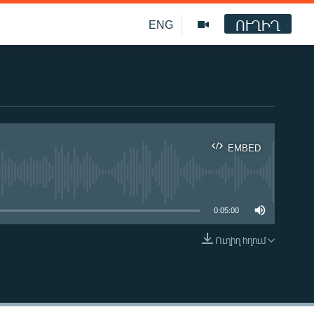
ՈՒՂԻՂ
ENG
EMBED
ble
0:05:00
Ուղիղ հղում
EMBED