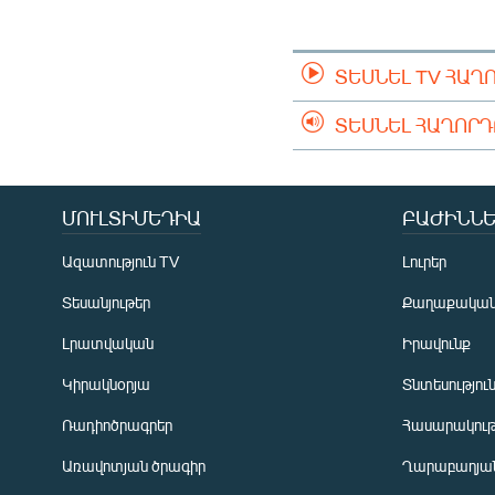
ՄԻՋԱԶԳԱՅԻՆ
ՄՇԱԿՈՒՅԹ
ՏԵՍՆԵԼ TV ՀԱՂ
ՍՊՈՐՏ
ՄԵԿՆԱԲԱՆՈՒԹՅՈՒՆ
ՏԵՍՆԵԼ ՀԱՂՈՐ
ՏՏ ԵՒ ԻՆՏԵՐՆԵՏ
ԿՈՐՈՆԱՎԻՐՈՒՍ
ՄՈՒԼՏԻՄԵԴԻԱ
ԲԱԺԻՆՆԵ
ԱՐԽԻՎ
Ազատություն TV
Լուրեր
ՏԵՍԱՆՅՈՒԹԵՐ
Տեսանյութեր
Քաղաքակա
ԲԱՆԱՎԵՃ
Լրատվական
Իրավունք
ՁԳՏԵԼՈՎ ԼԱՎԱԳՈՒՅՆԻՆ
Կիրակնօրյա
Տնտեսությու
ՓՈԴՔԱՍԹ
Ռադիոծրագրեր
Հասարակութ
Առավոտյան ծրագիր
Ղարաբաղյան