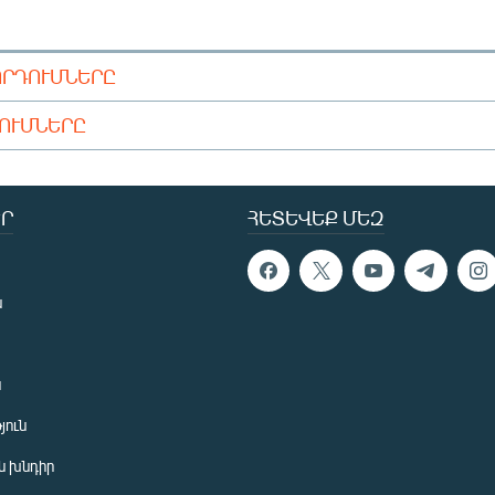
ՈՐԴՈՒՄՆԵՐԸ
ԴՈՒՄՆԵՐԸ
Ր
ՀԵՏԵՎԵՔ ՄԵԶ
ն
ն
յուն
 խնդիր