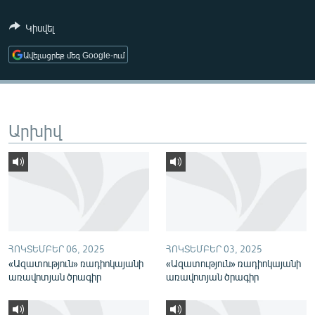
ՄԻՋԱԶԳԱՅԻՆ
Կիսվել
ՄՇԱԿՈՒՅԹ
Ավելացրեք մեզ Google-ում
ՍՊՈՐՏ
ՄԵԿՆԱԲԱՆՈՒԹՅՈՒՆ
ՏՏ ԵՒ ԻՆՏԵՐՆԵՏ
Արխիվ
ԿՈՐՈՆԱՎԻՐՈՒՍ
ԱՐԽԻՎ
ՏԵՍԱՆՅՈՒԹԵՐ
ԲԱՆԱՎԵՃ
ՁԳՏԵԼՈՎ ԼԱՎԱԳՈՒՅՆԻՆ
ՀՈԿՏԵՄԲԵՐ 06, 2025
ՀՈԿՏԵՄԲԵՐ 03, 2025
«Ազատություն» ռադիոկայանի
«Ազատություն» ռադիոկայանի
ՓՈԴՔԱՍԹ
առավոտյան ծրագիր
առավոտյան ծրագիր
Հայերեն