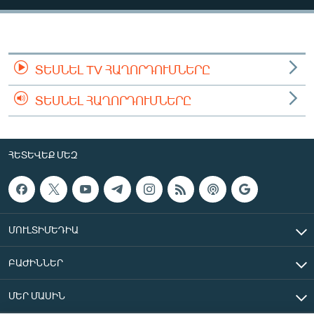
ՄԻՋԱԶԳԱՅԻՆ
ՄՇԱԿՈՒՅԹ
ՍՊՈՐՏ
ՏԵՍՆԵԼ TV ՀԱՂՈՐԴՈՒՄՆԵՐԸ
ՄԵԿՆԱԲԱՆՈՒԹՅՈՒՆ
ՏԵՍՆԵԼ ՀԱՂՈՐԴՈՒՄՆԵՐԸ
ՏՏ ԵՒ ԻՆՏԵՐՆԵՏ
ԿՈՐՈՆԱՎԻՐՈՒՍ
ՀԵՏԵՎԵՔ ՄԵԶ
ԱՐԽԻՎ
ՏԵՍԱՆՅՈՒԹԵՐ
ԲԱՆԱՎԵՃ
ՄՈՒԼՏԻՄԵԴԻԱ
ՁԳՏԵԼՈՎ ԼԱՎԱԳՈՒՅՆԻՆ
ԲԱԺԻՆՆԵՐ
ՓՈԴՔԱՍԹ
ՄԵՐ ՄԱՍԻՆ
Հայերեն