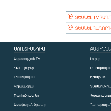
ՄԻՋԱԶԳԱՅԻՆ
ՄՇԱԿՈՒՅԹ
ՏԵՍՆԵԼ TV ՀԱՂ
ՍՊՈՐՏ
ՄԵԿՆԱԲԱՆՈՒԹՅՈՒՆ
ՏԵՍՆԵԼ ՀԱՂՈՐ
ՏՏ ԵՒ ԻՆՏԵՐՆԵՏ
ԿՈՐՈՆԱՎԻՐՈՒՍ
ՄՈՒԼՏԻՄԵԴԻԱ
ԲԱԺԻՆՆԵ
ԱՐԽԻՎ
Ազատություն TV
Լուրեր
ՏԵՍԱՆՅՈՒԹԵՐ
Տեսանյութեր
Քաղաքակա
ԲԱՆԱՎԵՃ
Լրատվական
Իրավունք
ՁԳՏԵԼՈՎ ԼԱՎԱԳՈՒՅՆԻՆ
Կիրակնօրյա
Տնտեսությու
ՓՈԴՔԱՍԹ
Ռադիոծրագրեր
Հասարակութ
Առավոտյան ծրագիր
Ղարաբաղյան