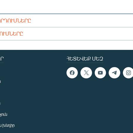
ՈՐԴՈՒՄՆԵՐԸ
ԴՈՒՄՆԵՐԸ
Ր
ՀԵՏԵՎԵՔ ՄԵԶ
ն
ն
յուն
 խնդիր