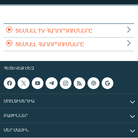
ՄԻՋԱԶԳԱՅԻՆ
ՄՇԱԿՈՒՅԹ
ՍՊՈՐՏ
ՏԵՍՆԵԼ TV ՀԱՂՈՐԴՈՒՄՆԵՐԸ
ՄԵԿՆԱԲԱՆՈՒԹՅՈՒՆ
ՏԵՍՆԵԼ ՀԱՂՈՐԴՈՒՄՆԵՐԸ
ՏՏ ԵՒ ԻՆՏԵՐՆԵՏ
ԿՈՐՈՆԱՎԻՐՈՒՍ
ՀԵՏԵՎԵՔ ՄԵԶ
ԱՐԽԻՎ
ՏԵՍԱՆՅՈՒԹԵՐ
ԲԱՆԱՎԵՃ
ՄՈՒԼՏԻՄԵԴԻԱ
ՁԳՏԵԼՈՎ ԼԱՎԱԳՈՒՅՆԻՆ
ԲԱԺԻՆՆԵՐ
ՓՈԴՔԱՍԹ
ՄԵՐ ՄԱՍԻՆ
Հայերեն