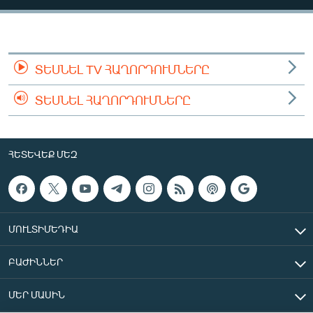
ՄԻՋԱԶԳԱՅԻՆ
ՄՇԱԿՈՒՅԹ
ՍՊՈՐՏ
ՏԵՍՆԵԼ TV ՀԱՂՈՐԴՈՒՄՆԵՐԸ
ՄԵԿՆԱԲԱՆՈՒԹՅՈՒՆ
ՏԵՍՆԵԼ ՀԱՂՈՐԴՈՒՄՆԵՐԸ
ՏՏ ԵՒ ԻՆՏԵՐՆԵՏ
ԿՈՐՈՆԱՎԻՐՈՒՍ
ՀԵՏԵՎԵՔ ՄԵԶ
ԱՐԽԻՎ
ՏԵՍԱՆՅՈՒԹԵՐ
ԲԱՆԱՎԵՃ
ՄՈՒԼՏԻՄԵԴԻԱ
ՁԳՏԵԼՈՎ ԼԱՎԱԳՈՒՅՆԻՆ
ԲԱԺԻՆՆԵՐ
ՓՈԴՔԱՍԹ
ՄԵՐ ՄԱՍԻՆ
Հայերեն