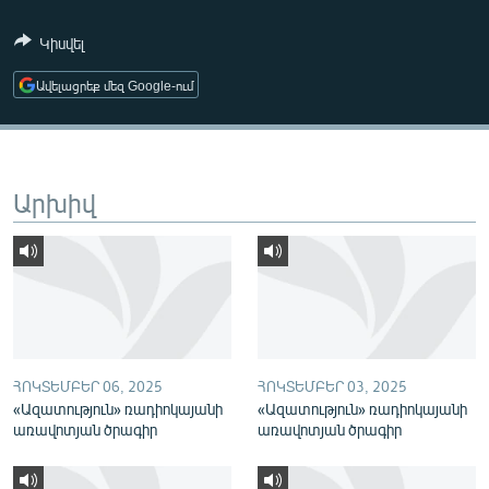
ՄԻՋԱԶԳԱՅԻՆ
Կիսվել
ՄՇԱԿՈՒՅԹ
Ավելացրեք մեզ Google-ում
ՍՊՈՐՏ
ՄԵԿՆԱԲԱՆՈՒԹՅՈՒՆ
ՏՏ ԵՒ ԻՆՏԵՐՆԵՏ
Արխիվ
ԿՈՐՈՆԱՎԻՐՈՒՍ
ԱՐԽԻՎ
ՏԵՍԱՆՅՈՒԹԵՐ
ԲԱՆԱՎԵՃ
ՁԳՏԵԼՈՎ ԼԱՎԱԳՈՒՅՆԻՆ
ՀՈԿՏԵՄԲԵՐ 06, 2025
ՀՈԿՏԵՄԲԵՐ 03, 2025
«Ազատություն» ռադիոկայանի
«Ազատություն» ռադիոկայանի
ՓՈԴՔԱՍԹ
առավոտյան ծրագիր
առավոտյան ծրագիր
Հայերեն