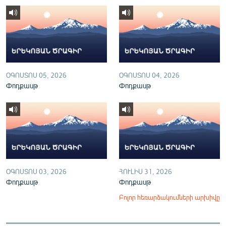
English
Русский
ՀԵՏԵՎԵՔ ՄԵԶ
ՕԳՈՍՏՈՍ 05, 2026
ՕԳՈՍՏՈՍ 04, 2026
Փոդքասթ
Փոդքասթ
«Ազատության» բոլոր կայքերը
ՕԳՈՍՏՈՍ 03, 2026
ՀՈՒԼԻՍ 31, 2026
Փոդքասթ
Փոդքասթ
Բոլոր հեռարձակումների արխիվը