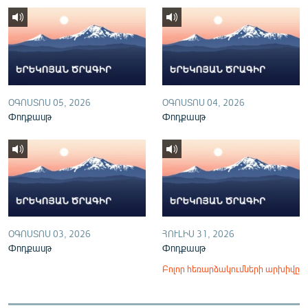
English
Русский
ՀԵՏԵՎԵՔ ՄԵԶ
ՕԳՈՍՏՈՍ 05, 2026
ՕԳՈՍՏՈՍ 04, 2026
Փոդքասթ
Փոդքասթ
«Ազատության» բոլոր կայքերը
ՕԳՈՍՏՈՍ 03, 2026
ՀՈՒԼԻՍ 31, 2026
Փոդքասթ
Փոդքասթ
Բոլոր հեռարձակումների արխիվը