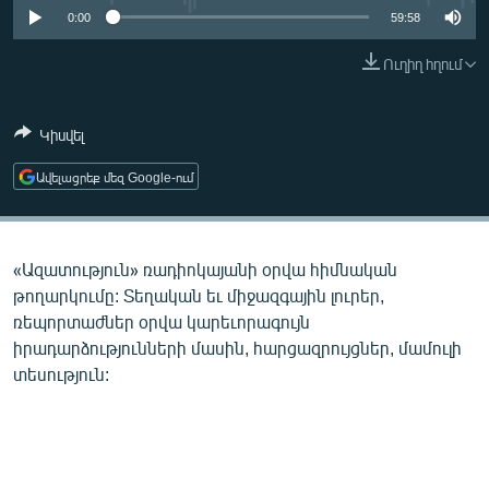
ՄԻՋԱԶԳԱՅԻՆ
0:00
59:58
ՄՇԱԿՈՒՅԹ
Ուղիղ հղում
ՍՊՈՐՏ
Կիսվել
ՄԵԿՆԱԲԱՆՈՒԹՅՈՒՆ
ՏՏ ԵՒ ԻՆՏԵՐՆԵՏ
Ավելացրեք մեզ Google-ում
ԿՈՐՈՆԱՎԻՐՈՒՍ
ԱՐԽԻՎ
«Ազատություն» ռադիոկայանի օրվա հիմնական
ՏԵՍԱՆՅՈՒԹԵՐ
թողարկումը: Տեղական եւ միջազգային լուրեր,
ռեպորտաժներ օրվա կարեւորագույն
ԲԱՆԱՎԵՃ
իրադարձությունների մասին, հարցազրույցներ, մամուլի
ՁԳՏԵԼՈՎ ԼԱՎԱԳՈՒՅՆԻՆ
տեսություն:
ՓՈԴՔԱՍԹ
Հայերեն