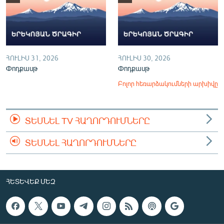
ՀՈՒԼԻՍ 31, 2026
ՀՈՒԼԻՍ 30, 2026
Փոդքասթ
Փոդքասթ
Բոլոր հեռարձակումների արխիվը
ՏԵՍՆԵԼ TV ՀԱՂՈՐԴՈՒՄՆԵՐԸ
ՏԵՍՆԵԼ ՀԱՂՈՐԴՈՒՄՆԵՐԸ
ՀԵՏԵՎԵՔ ՄԵԶ