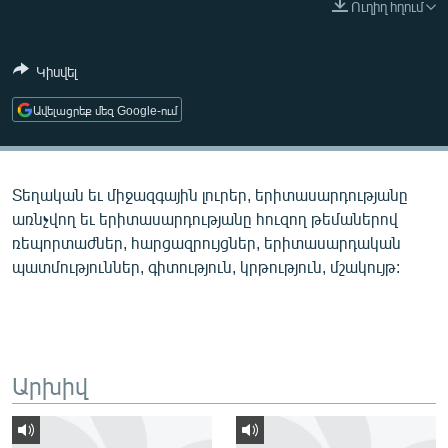
Ուղիղ հղում
ՄԻՋԱԶԳԱՅԻՆ
ՄՇԱԿՈՒՅԹ
Կիսվել
ՍՊՈՐՏ
Ավելացրեք մեզ Google-ում
ՄԵԿՆԱԲԱՆՈՒԹՅՈՒՆ
ՏՏ ԵՒ ԻՆՏԵՐՆԵՏ
Տեղական եւ միջազգային լուրեր, երիտասարդությանը
ԿՈՐՈՆԱՎԻՐՈՒՍ
առնչվող եւ երիտասարդությանը հուզող թեմաներով
ԱՐԽԻՎ
ռեպորտաժներ, հարցազրույցներ, երիտասարդական
պատմություններ, գիտություն, կրթություն, մշակույթ:
ՏԵՍԱՆՅՈՒԹԵՐ
ԲԱՆԱՎԵՃ
ՁԳՏԵԼՈՎ ԼԱՎԱԳՈՒՅՆԻՆ
ՓՈԴՔԱՍԹ
Արխիվ
Հայերեն