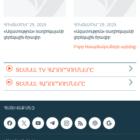
ՀՈԿՏԵՄԲԵՐ 29, 2025
ՀՈԿՏԵՄԲԵՐ 29, 2025
«Ազատություն» ռադիոկայանի
«Ազատություն» ռադիոկայանի
ցերեկային ծրագիր
ցերեկային ծրագիր
Բոլոր հեռարձակումների արխիվը
ՏԵՍՆԵԼ TV ՀԱՂՈՐԴՈՒՄՆԵՐԸ
ՏԵՍՆԵԼ ՀԱՂՈՐԴՈՒՄՆԵՐԸ
ՀԵՏԵՎԵՔ ՄԵԶ