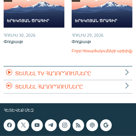
ՀՈՒԼԻՍ 30, 2026
ՀՈՒԼԻՍ 29, 2026
Փոդքասթ
Փոդքասթ
Բոլոր հեռարձակումների արխիվը
ՏԵՍՆԵԼ TV ՀԱՂՈՐԴՈՒՄՆԵՐԸ
ՏԵՍՆԵԼ ՀԱՂՈՐԴՈՒՄՆԵՐԸ
ՀԵՏԵՎԵՔ ՄԵԶ