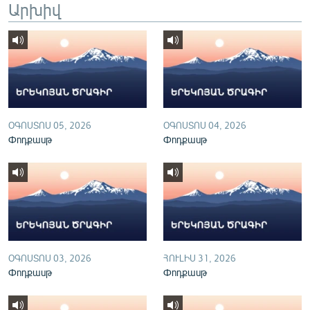
Արխիվ
English
Русский
ՀԵՏԵՎԵՔ ՄԵԶ
ՕԳՈՍՏՈՍ 05, 2026
ՕԳՈՍՏՈՍ 04, 2026
Փոդքասթ
Փոդքասթ
«Ազատության» բոլոր կայքերը
ՕԳՈՍՏՈՍ 03, 2026
ՀՈՒԼԻՍ 31, 2026
Փոդքասթ
Փոդքասթ