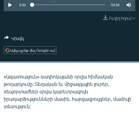
ՄԻՋԱԶԳԱՅԻՆ
0:00
59:58
ՄՇԱԿՈՒՅԹ
Ուղիղ հղում
ՍՊՈՐՏ
Կիսվել
ՄԵԿՆԱԲԱՆՈՒԹՅՈՒՆ
ՏՏ ԵՒ ԻՆՏԵՐՆԵՏ
Ավելացրեք մեզ Google-ում
ԿՈՐՈՆԱՎԻՐՈՒՍ
ԱՐԽԻՎ
«Ազատություն» ռադիոկայանի օրվա հիմնական
ՏԵՍԱՆՅՈՒԹԵՐ
թողարկումը: Տեղական եւ միջազգային լուրեր,
ռեպորտաժներ օրվա կարեւորագույն
ԲԱՆԱՎԵՃ
իրադարձությունների մասին, հարցազրույցներ, մամուլի
ՁԳՏԵԼՈՎ ԼԱՎԱԳՈՒՅՆԻՆ
տեսություն:
ՓՈԴՔԱՍԹ
Հայերեն