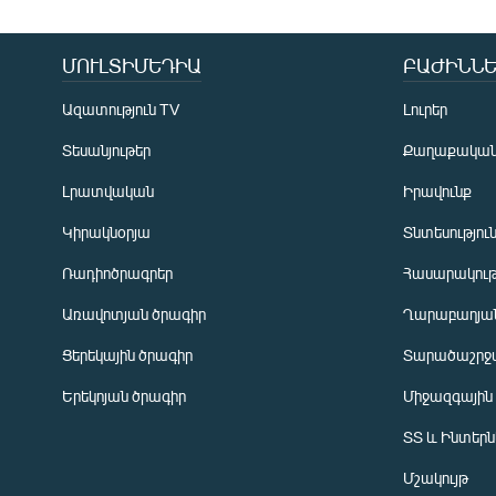
ՄՈՒԼՏԻՄԵԴԻԱ
ԲԱԺԻՆՆԵ
Ազատություն TV
Լուրեր
Տեսանյութեր
Քաղաքակա
Լրատվական
Իրավունք
Կիրակնօրյա
Տնտեսությու
Ռադիոծրագրեր
Հասարակութ
Առավոտյան ծրագիր
Ղարաբաղյան
Ցերեկային ծրագիր
Տարածաշրջ
Հայերեն
Երեկոյան ծրագիր
Միջազգային
English
ՏՏ և Ինտեր
Русский
Մշակույթ