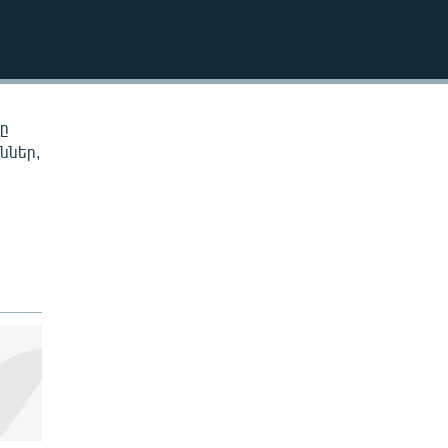
EMBED
նը
ններ,