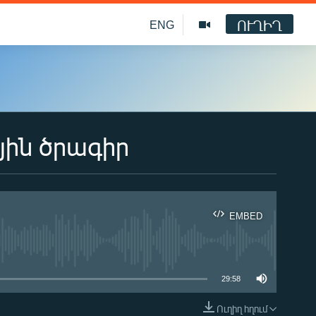
ՈՒՂԻՂ
ENG
յին ծրագիր
EMBED
ble
29:58
Ուղիղ հղում