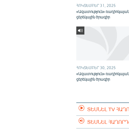
ՀՈԿՏԵՄԲԵՐ 31, 2025
«Ազատություն» ռադիոկայա
ցերեկային ծրագիր
ՀՈԿՏԵՄԲԵՐ 30, 2025
«Ազատություն» ռադիոկայա
ցերեկային ծրագիր
ՏԵՍՆԵԼ TV ՀԱՂ
ՏԵՍՆԵԼ ՀԱՂՈՐ