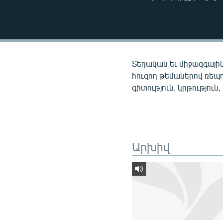
ՄԻՋԱԶԳԱՅԻՆ
ՄՇԱԿՈՒՅԹ
ՍՊՈՐՏ
ՄԵԿՆԱԲԱՆՈՒԹՅՈՒՆ
Տեղական եւ միջազգային
ՏՏ ԵՒ ԻՆՏԵՐՆԵՏ
հուզող թեմաներով ռեպ
գիտություն, կրթություն,
ԿՈՐՈՆԱՎԻՐՈՒՍ
ԱՐԽԻՎ
ՏԵՍԱՆՅՈՒԹԵՐ
Արխիվ
ԲԱՆԱՎԵՃ
ՁԳՏԵԼՈՎ ԼԱՎԱԳՈՒՅՆԻՆ
ՓՈԴՔԱՍԹ