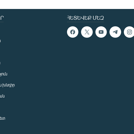
Ր
ՀԵՏԵՎԵՔ ՄԵԶ
ն
ն
յուն
 խնդիր
ան
նետ