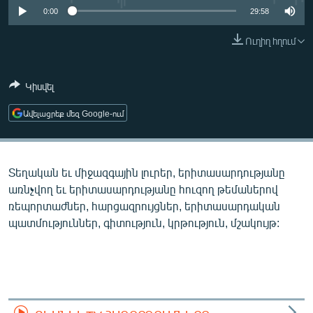
ՄԻՋԱԶԳԱՅԻՆ
0:00
29:58
ՄՇԱԿՈՒՅԹ
Ուղիղ հղում
ՍՊՈՐՏ
Կիսվել
ՄԵԿՆԱԲԱՆՈՒԹՅՈՒՆ
ՏՏ ԵՒ ԻՆՏԵՐՆԵՏ
Ավելացրեք մեզ Google-ում
ԿՈՐՈՆԱՎԻՐՈՒՍ
ԱՐԽԻՎ
Տեղական եւ միջազգային լուրեր, երիտասարդությանը
ՏԵՍԱՆՅՈՒԹԵՐ
առնչվող եւ երիտասարդությանը հուզող թեմաներով
ռեպորտաժներ, հարցազրույցներ, երիտասարդական
ԲԱՆԱՎԵՃ
պատմություններ, գիտություն, կրթություն, մշակույթ:
ՁԳՏԵԼՈՎ ԼԱՎԱԳՈՒՅՆԻՆ
ՓՈԴՔԱՍԹ
Հայերեն