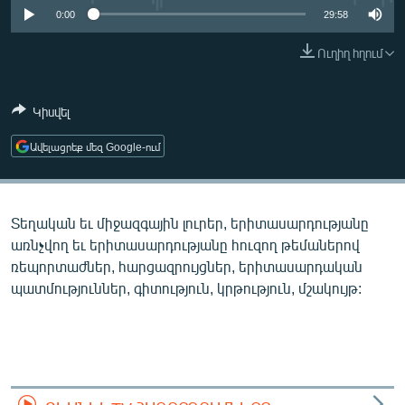
ՄԻՋԱԶԳԱՅԻՆ
0:00
29:58
ՄՇԱԿՈՒՅԹ
Ուղիղ հղում
ՍՊՈՐՏ
Կիսվել
ՄԵԿՆԱԲԱՆՈՒԹՅՈՒՆ
ՏՏ ԵՒ ԻՆՏԵՐՆԵՏ
Ավելացրեք մեզ Google-ում
ԿՈՐՈՆԱՎԻՐՈՒՍ
ԱՐԽԻՎ
Տեղական եւ միջազգային լուրեր, երիտասարդությանը
ՏԵՍԱՆՅՈՒԹԵՐ
առնչվող եւ երիտասարդությանը հուզող թեմաներով
ռեպորտաժներ, հարցազրույցներ, երիտասարդական
ԲԱՆԱՎԵՃ
պատմություններ, գիտություն, կրթություն, մշակույթ:
ՁԳՏԵԼՈՎ ԼԱՎԱԳՈՒՅՆԻՆ
ՓՈԴՔԱՍԹ
Հայերեն