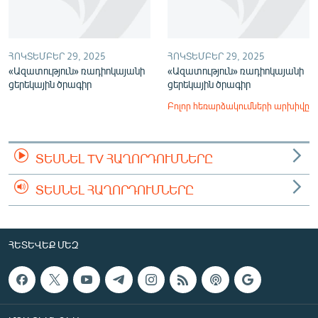
ՀՈԿՏԵՄԲԵՐ 29, 2025
ՀՈԿՏԵՄԲԵՐ 29, 2025
«Ազատություն» ռադիոկայանի
«Ազատություն» ռադիոկայանի
ցերեկային ծրագիր
ցերեկային ծրագիր
Բոլոր հեռարձակումների արխիվը
ՏԵՍՆԵԼ TV ՀԱՂՈՐԴՈՒՄՆԵՐԸ
ՏԵՍՆԵԼ ՀԱՂՈՐԴՈՒՄՆԵՐԸ
ՀԵՏԵՎԵՔ ՄԵԶ