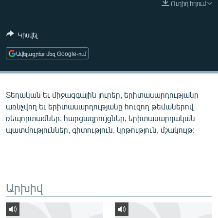
Ուղիղ հղում
ՄԻՋԱԶԳԱՅԻՆ
ՄՇԱԿՈՒՅԹ
Կիսվել
ՍՊՈՐՏ
Ավելացրեք մեզ Google-ում
ՄԵԿՆԱԲԱՆՈՒԹՅՈՒՆ
ՏՏ ԵՒ ԻՆՏԵՐՆԵՏ
Տեղական եւ միջազգային լուրեր, երիտասարդությանը
ԿՈՐՈՆԱՎԻՐՈՒՍ
առնչվող եւ երիտասարդությանը հուզող թեմաներով
ԱՐԽԻՎ
ռեպորտաժներ, հարցազրույցներ, երիտասարդական
պատմություններ, գիտություն, կրթություն, մշակույթ:
ՏԵՍԱՆՅՈՒԹԵՐ
ԲԱՆԱՎԵՃ
ՁԳՏԵԼՈՎ ԼԱՎԱԳՈՒՅՆԻՆ
ՓՈԴՔԱՍԹ
Արխիվ
Հայերեն