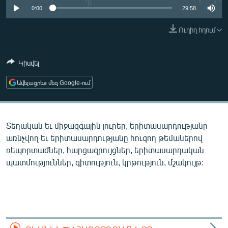
ՄԻՋԱԶԳԱՅԻՆ
0:00
29:58
ՄՇԱԿՈՒՅԹ
Ուղիղ հղում
ՍՊՈՐՏ
Կիսվել
ՄԵԿՆԱԲԱՆՈՒԹՅՈՒՆ
ՏՏ ԵՒ ԻՆՏԵՐՆԵՏ
Ավելացրեք մեզ Google-ում
ԿՈՐՈՆԱՎԻՐՈՒՍ
ԱՐԽԻՎ
Տեղական եւ միջազգային լուրեր, երիտասարդությանը
ՏԵՍԱՆՅՈՒԹԵՐ
առնչվող եւ երիտասարդությանը հուզող թեմաներով
ռեպորտաժներ, հարցազրույցներ, երիտասարդական
ԲԱՆԱՎԵՃ
պատմություններ, գիտություն, կրթություն, մշակույթ:
ՁԳՏԵԼՈՎ ԼԱՎԱԳՈՒՅՆԻՆ
ՓՈԴՔԱՍԹ
Հայերեն