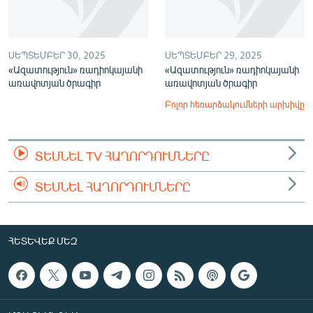
ՍԵՊՏԵՄԲԵՐ 30, 2025
ՍԵՊՏԵՄԲԵՐ 29, 2025
«Ազատություն» ռադիոկայանի
«Ազատություն» ռադիոկայանի
առավոտյան ծրագիր
առավոտյան ծրագիր
Բոլոր հեռարձակումների արխիվը
ՏԵՍՆԵԼ TV ՀԱՂՈՐԴՈՒՄՆԵՐԸ
ՏԵՍՆԵԼ ՀԱՂՈՐԴՈՒՄՆԵՐԸ
ՀԵՏԵՎԵՔ ՄԵԶ