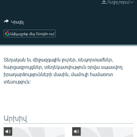
Ուղիղ հղում
ՄԻՋԱԶԳԱՅԻՆ
ՄՇԱԿՈՒՅԹ
Կիսվել
ՍՊՈՐՏ
Ավելացրեք մեզ Google-ում
ՄԵԿՆԱԲԱՆՈՒԹՅՈՒՆ
ՏՏ ԵՒ ԻՆՏԵՐՆԵՏ
Տեղական եւ միջազգային լուրեր, ռեպորտաժներ,
ԿՈՐՈՆԱՎԻՐՈՒՍ
հարցազրույցներ, տեղեկատվություն օրվա սպասվող
ԱՐԽԻՎ
իրադարձությունների մասին, մամուլի համառոտ
տեսություն:
ՏԵՍԱՆՅՈՒԹԵՐ
ԲԱՆԱՎԵՃ
ՁԳՏԵԼՈՎ ԼԱՎԱԳՈՒՅՆԻՆ
ՓՈԴՔԱՍԹ
Արխիվ
Հայերեն