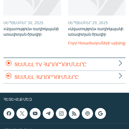
ՍԵՊՏԵՄԲԵՐ 30, 2025
ՍԵՊՏԵՄԲԵՐ 29, 2025
«Ազատություն» ռադիոկայանի
«Ազատություն» ռադիոկայանի
առավոտյան ծրագիր
առավոտյան ծրագիր
Բոլոր հեռարձակումների արխիվը
ՏԵՍՆԵԼ TV ՀԱՂՈՐԴՈՒՄՆԵՐԸ
ՏԵՍՆԵԼ ՀԱՂՈՐԴՈՒՄՆԵՐԸ
ՀԵՏԵՎԵՔ ՄԵԶ