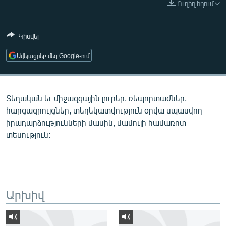
Ուղիղ հղում
ՄԻՋԱԶԳԱՅԻՆ
ՄՇԱԿՈՒՅԹ
Կիսվել
ՍՊՈՐՏ
Ավելացրեք մեզ Google-ում
ՄԵԿՆԱԲԱՆՈՒԹՅՈՒՆ
ՏՏ ԵՒ ԻՆՏԵՐՆԵՏ
Տեղական եւ միջազգային լուրեր, ռեպորտաժներ,
ԿՈՐՈՆԱՎԻՐՈՒՍ
հարցազրույցներ, տեղեկատվություն օրվա սպասվող
ԱՐԽԻՎ
իրադարձությունների մասին, մամուլի համառոտ
տեսություն:
ՏԵՍԱՆՅՈՒԹԵՐ
ԲԱՆԱՎԵՃ
ՁԳՏԵԼՈՎ ԼԱՎԱԳՈՒՅՆԻՆ
ՓՈԴՔԱՍԹ
Արխիվ
Հայերեն