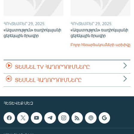
ՀՈԿՏԵՄԲԵՐ 29, 2025
ՀՈԿՏԵՄԲԵՐ 29, 2025
«Ազատություն» ռադիոկայանի
«Ազատություն» ռադիոկայանի
ցերեկային ծրագիր
ցերեկային ծրագիր
Բոլոր հեռարձակումների արխիվը
ՏԵՍՆԵԼ TV ՀԱՂՈՐԴՈՒՄՆԵՐԸ
ՏԵՍՆԵԼ ՀԱՂՈՐԴՈՒՄՆԵՐԸ
ՀԵՏԵՎԵՔ ՄԵԶ