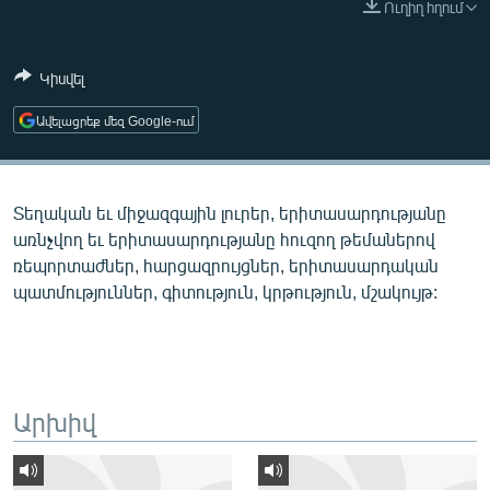
Ուղիղ հղում
ՄԻՋԱԶԳԱՅԻՆ
ՄՇԱԿՈՒՅԹ
Կիսվել
ՍՊՈՐՏ
Ավելացրեք մեզ Google-ում
ՄԵԿՆԱԲԱՆՈՒԹՅՈՒՆ
ՏՏ ԵՒ ԻՆՏԵՐՆԵՏ
Տեղական եւ միջազգային լուրեր, երիտասարդությանը
ԿՈՐՈՆԱՎԻՐՈՒՍ
առնչվող եւ երիտասարդությանը հուզող թեմաներով
ԱՐԽԻՎ
ռեպորտաժներ, հարցազրույցներ, երիտասարդական
պատմություններ, գիտություն, կրթություն, մշակույթ:
ՏԵՍԱՆՅՈՒԹԵՐ
ԲԱՆԱՎԵՃ
ՁԳՏԵԼՈՎ ԼԱՎԱԳՈՒՅՆԻՆ
ՓՈԴՔԱՍԹ
Արխիվ
Հայերեն