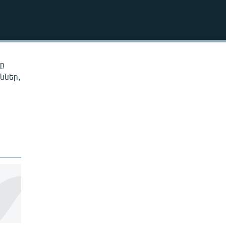
EMBED
նը
ններ,