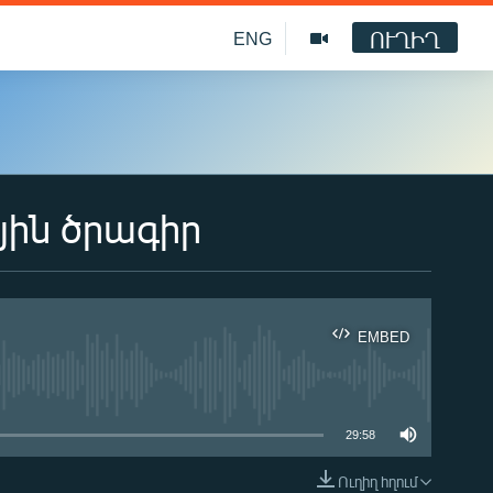
ՈՒՂԻՂ
ENG
յին ծրագիր
EMBED
ble
29:58
Ուղիղ հղում