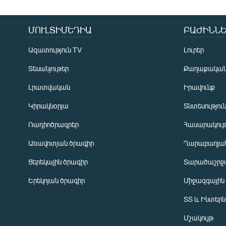
ՄՈՒԼՏԻՄԵԴԻԱ
ԲԱԺԻՆՆԵ
Ազատություն TV
Լուրեր
Տեսանյութեր
Քաղաքակա
Լրատվական
Իրավունք
Կիրակնօրյա
Տնտեսությու
Ռադիոծրագրեր
Հասարակութ
Առավոտյան ծրագիր
Ղարաբաղյան
Ցերեկային ծրագիր
Տարածաշրջ
Հայերեն
Երեկոյան ծրագիր
Միջազգային
English
ՏՏ և Ինտեր
Русский
Մշակույթ