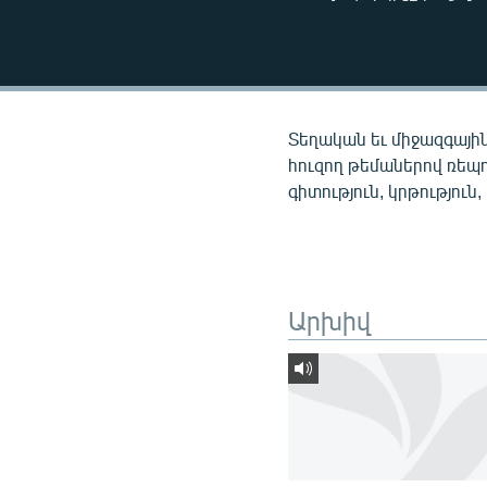
ՄԻՋԱԶԳԱՅԻՆ
ՄՇԱԿՈՒՅԹ
ՍՊՈՐՏ
ՄԵԿՆԱԲԱՆՈՒԹՅՈՒՆ
Տեղական եւ միջազգային
ՏՏ ԵՒ ԻՆՏԵՐՆԵՏ
հուզող թեմաներով ռեպ
գիտություն, կրթություն,
ԿՈՐՈՆԱՎԻՐՈՒՍ
ԱՐԽԻՎ
ՏԵՍԱՆՅՈՒԹԵՐ
Արխիվ
ԲԱՆԱՎԵՃ
ՁԳՏԵԼՈՎ ԼԱՎԱԳՈՒՅՆԻՆ
ՓՈԴՔԱՍԹ