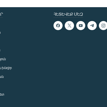
Ր
ՀԵՏԵՎԵՔ ՄԵԶ
ն
ն
յուն
 խնդիր
ան
նետ