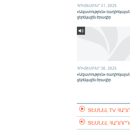
ՀՈԿՏԵՄԲԵՐ 31, 2025
«Ազատություն» ռադիոկայա
ցերեկային ծրագիր
ՀՈԿՏԵՄԲԵՐ 30, 2025
«Ազատություն» ռադիոկայա
ցերեկային ծրագիր
ՏԵՍՆԵԼ TV ՀԱՂ
ՏԵՍՆԵԼ ՀԱՂՈՐ