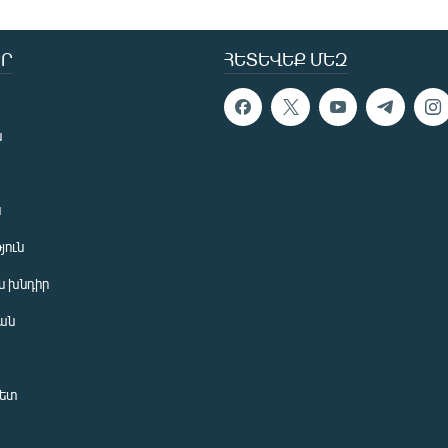
Ր
ՀԵՏԵՎԵՔ ՄԵԶ
ն
ն
յուն
 խնդիր
ան
նետ