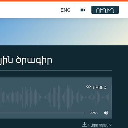
ՈՒՂԻՂ
ENG
յին ծրագիր
EMBED
ble
29:58
Ուղիղ հղում