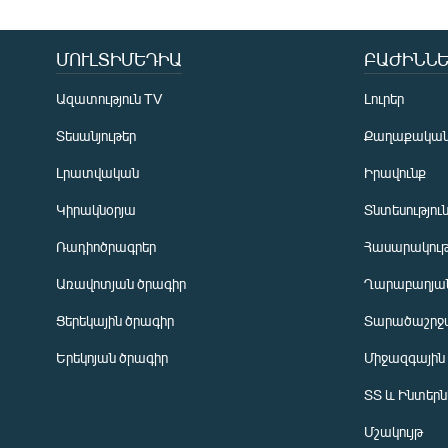
ՄՈՒԼՏԻՄԵԴԻԱ
ԲԱԺԻՆՆԵ
Ազատություն TV
Լուրեր
Տեսանյութեր
Քաղաքակա
Լրատվական
Իրավունք
Կիրակնօրյա
Տնտեսությու
Ռադիոծրագրեր
Հասարակութ
Առավոտյան ծրագիր
Ղարաբաղյան
Ցերեկային ծրագիր
Տարածաշրջ
Հայերեն
Երեկոյան ծրագիր
Միջազգային
English
ՏՏ և Ինտեր
Русский
Մշակույթ