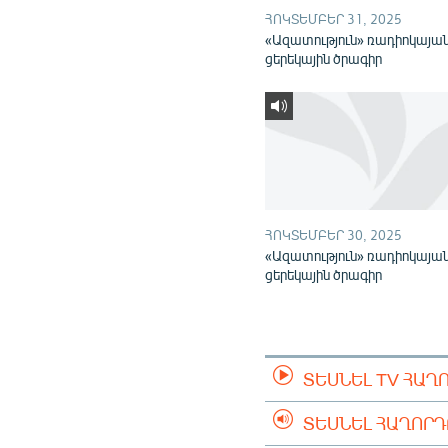
ՀՈԿՏԵՄԲԵՐ 31, 2025
«Ազատություն» ռադիոկայա
ցերեկային ծրագիր
ՀՈԿՏԵՄԲԵՐ 30, 2025
«Ազատություն» ռադիոկայա
ցերեկային ծրագիր
ՏԵՍՆԵԼ TV ՀԱՂ
ՏԵՍՆԵԼ ՀԱՂՈՐ