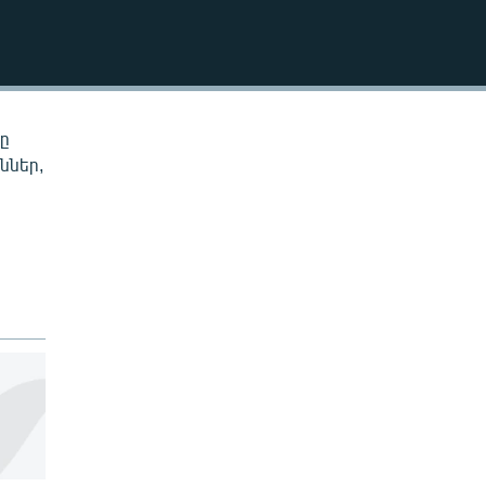
EMBED
նը
ններ,