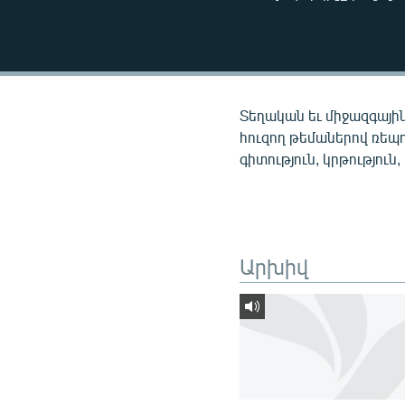
ՄԻՋԱԶԳԱՅԻՆ
ՄՇԱԿՈՒՅԹ
ՍՊՈՐՏ
ՄԵԿՆԱԲԱՆՈՒԹՅՈՒՆ
Տեղական եւ միջազգային
ՏՏ ԵՒ ԻՆՏԵՐՆԵՏ
հուզող թեմաներով ռեպ
գիտություն, կրթություն,
ԿՈՐՈՆԱՎԻՐՈՒՍ
ԱՐԽԻՎ
ՏԵՍԱՆՅՈՒԹԵՐ
Արխիվ
ԲԱՆԱՎԵՃ
ՁԳՏԵԼՈՎ ԼԱՎԱԳՈՒՅՆԻՆ
ՓՈԴՔԱՍԹ