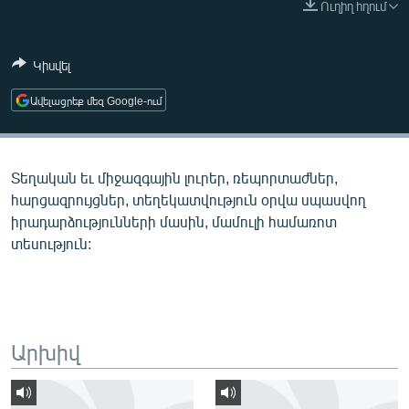
Ուղիղ հղում
ՄԻՋԱԶԳԱՅԻՆ
ՄՇԱԿՈՒՅԹ
Կիսվել
ՍՊՈՐՏ
Ավելացրեք մեզ Google-ում
ՄԵԿՆԱԲԱՆՈՒԹՅՈՒՆ
ՏՏ ԵՒ ԻՆՏԵՐՆԵՏ
Տեղական եւ միջազգային լուրեր, ռեպորտաժներ,
ԿՈՐՈՆԱՎԻՐՈՒՍ
հարցազրույցներ, տեղեկատվություն օրվա սպասվող
ԱՐԽԻՎ
իրադարձությունների մասին, մամուլի համառոտ
տեսություն:
ՏԵՍԱՆՅՈՒԹԵՐ
ԲԱՆԱՎԵՃ
ՁԳՏԵԼՈՎ ԼԱՎԱԳՈՒՅՆԻՆ
ՓՈԴՔԱՍԹ
Արխիվ
Հայերեն