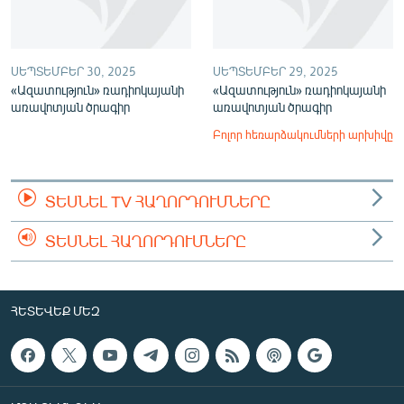
ՍԵՊՏԵՄԲԵՐ 30, 2025
ՍԵՊՏԵՄԲԵՐ 29, 2025
«Ազատություն» ռադիոկայանի
«Ազատություն» ռադիոկայանի
առավոտյան ծրագիր
առավոտյան ծրագիր
Բոլոր հեռարձակումների արխիվը
ՏԵՍՆԵԼ TV ՀԱՂՈՐԴՈՒՄՆԵՐԸ
ՏԵՍՆԵԼ ՀԱՂՈՐԴՈՒՄՆԵՐԸ
ՀԵՏԵՎԵՔ ՄԵԶ