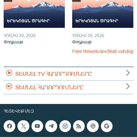
ՀՈՒԼԻՍ 30, 2026
ՀՈՒԼԻՍ 29, 2026
Փոդքասթ
Փոդքասթ
Բոլոր հեռարձակումների արխիվը
ՏԵՍՆԵԼ TV ՀԱՂՈՐԴՈՒՄՆԵՐԸ
ՏԵՍՆԵԼ ՀԱՂՈՐԴՈՒՄՆԵՐԸ
ՀԵՏԵՎԵՔ ՄԵԶ