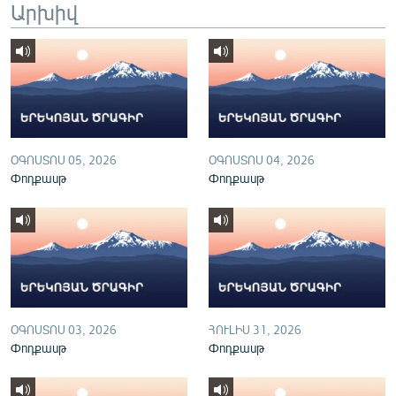
Արխիվ
English
Русский
ՀԵՏԵՎԵՔ ՄԵԶ
ՕԳՈՍՏՈՍ 05, 2026
ՕԳՈՍՏՈՍ 04, 2026
Փոդքասթ
Փոդքասթ
«Ազատության» բոլոր կայքերը
ՕԳՈՍՏՈՍ 03, 2026
ՀՈՒԼԻՍ 31, 2026
Փոդքասթ
Փոդքասթ