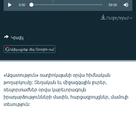
ՄԻՋԱԶԳԱՅԻՆ
0:00
59:58
ՄՇԱԿՈՒՅԹ
Ուղիղ հղում
ՍՊՈՐՏ
Կիսվել
ՄԵԿՆԱԲԱՆՈՒԹՅՈՒՆ
ՏՏ ԵՒ ԻՆՏԵՐՆԵՏ
Ավելացրեք մեզ Google-ում
ԿՈՐՈՆԱՎԻՐՈՒՍ
ԱՐԽԻՎ
«Ազատություն» ռադիոկայանի օրվա հիմնական
ՏԵՍԱՆՅՈՒԹԵՐ
թողարկումը: Տեղական եւ միջազգային լուրեր,
ռեպորտաժներ օրվա կարեւորագույն
ԲԱՆԱՎԵՃ
իրադարձությունների մասին, հարցազրույցներ, մամուլի
ՁԳՏԵԼՈՎ ԼԱՎԱԳՈՒՅՆԻՆ
տեսություն:
ՓՈԴՔԱՍԹ
Հայերեն