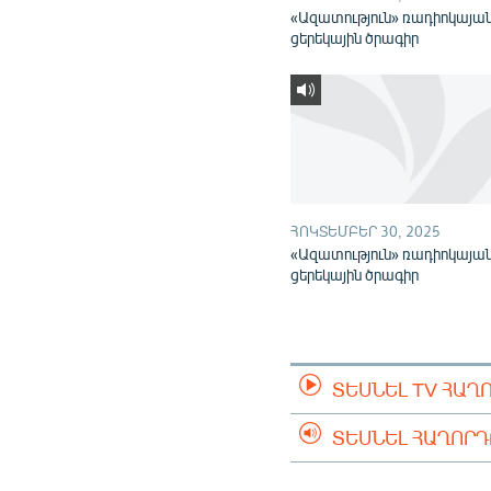
«Ազատություն» ռադիոկայա
ցերեկային ծրագիր
ՀՈԿՏԵՄԲԵՐ 30, 2025
«Ազատություն» ռադիոկայա
ցերեկային ծրագիր
ՏԵՍՆԵԼ TV ՀԱՂ
ՏԵՍՆԵԼ ՀԱՂՈՐ