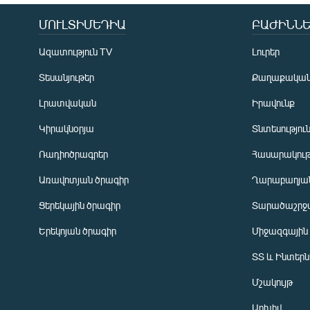
ՄՈՒԼՏԻՄԵԴԻԱ
ԲԱԺԻՆՆԵ
Ազատություն TV
Լուրեր
Տեսանյութեր
Քաղաքակա
Լրատվական
Իրավունք
Կիրակնօրյա
Տնտեսությու
Ռադիոծրագրեր
Հասարակութ
Առավոտյան ծրագիր
Ղարաբաղյան
Ցերեկային ծրագիր
Տարածաշրջ
Հայերեն
Երեկոյան ծրագիր
Միջազգային
English
ՏՏ և Ինտեր
Русский
Մշակույթ
ՀԵՏԵՎԵՔ ՄԵԶ
Արխիվ