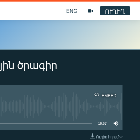
ՈՒՂԻՂ
ENG
յին ծրագիր
EMBED
ble
19:57
Ուղիղ հղում