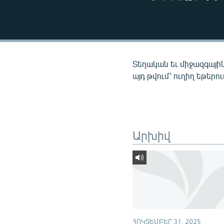
ՄԻՋԱԶԳԱՅԻՆ
ՄՇԱԿՈՒՅԹ
ՍՊՈՐՏ
ՄԵԿՆԱԲԱՆՈՒԹՅՈՒՆ
Տեղական եւ միջազգային
ՏՏ ԵՒ ԻՆՏԵՐՆԵՏ
այդ թվում՝ ուղիղ եթերո
ԿՈՐՈՆԱՎԻՐՈՒՍ
ԱՐԽԻՎ
ՏԵՍԱՆՅՈՒԹԵՐ
Արխիվ
ԲԱՆԱՎԵՃ
ՁԳՏԵԼՈՎ ԼԱՎԱԳՈՒՅՆԻՆ
ՓՈԴՔԱՍԹ
ՀՈԿՏԵՄԲԵՐ 31, 2025