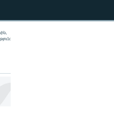
EMBED
սին,
թյուն: