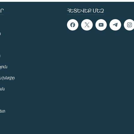
Ր
ՀԵՏԵՎԵՔ ՄԵԶ
ն
ն
յուն
 խնդիր
ան
նետ