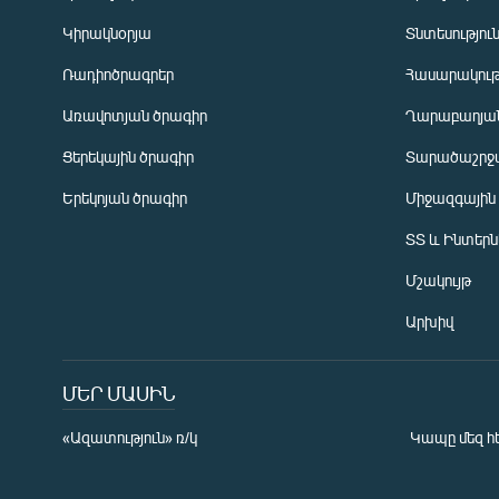
Կիրակնօրյա
Տնտեսությու
Ռադիոծրագրեր
Հասարակութ
Առավոտյան ծրագիր
Ղարաբաղյան
Ցերեկային ծրագիր
Տարածաշրջ
Հայերեն
Երեկոյան ծրագիր
Միջազգային
English
ՏՏ և Ինտեր
Русский
Մշակույթ
ՀԵՏԵՎԵՔ ՄԵԶ
Արխիվ
ՄԵՐ ՄԱՍԻՆ
«Ազատություն» ռ/կ
Կապը մեզ հ
«Ազատության» բոլոր կայքերը