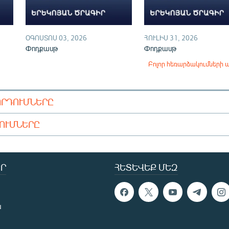
ՕԳՈՍՏՈՍ 03, 2026
ՀՈՒԼԻՍ 31, 2026
Փոդքասթ
Փոդքասթ
Բոլոր հեռարձակումների 
ՈՐԴՈՒՄՆԵՐԸ
ԴՈՒՄՆԵՐԸ
Ր
ՀԵՏԵՎԵՔ ՄԵԶ
ն