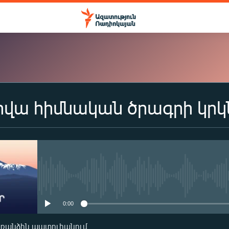
վա հիմնական ծրագրի կրկն
ԲԱԺԱՆՈՐԴԱԳՐՎԵԼ
Apple Podcasts
Spotify
No media source currently availa
0:00
Բաժանորդագրվել
առանձին պատուհանում