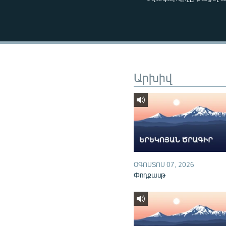
ՄԻՋԱԶԳԱՅԻՆ
ՄՇԱԿՈՒՅԹ
ՍՊՈՐՏ
ՄԵԿՆԱԲԱՆՈՒԹՅՈՒՆ
ՏՏ ԵՒ ԻՆՏԵՐՆԵՏ
Արխիվ
ԿՈՐՈՆԱՎԻՐՈՒՍ
ԱՐԽԻՎ
ՏԵՍԱՆՅՈՒԹԵՐ
ԲԱՆԱՎԵՃ
ՁԳՏԵԼՈՎ ԼԱՎԱԳՈՒՅՆԻՆ
ՕԳՈՍՏՈՍ 07, 2026
Փոդքասթ
ՓՈԴՔԱՍԹ