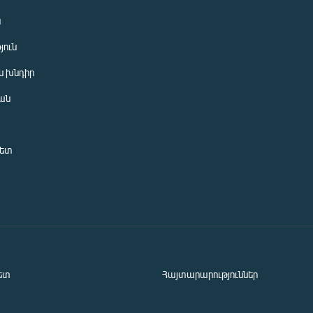
ն
յուն
 խնդիր
ան
նետ
ետ
Հայտարարություններ