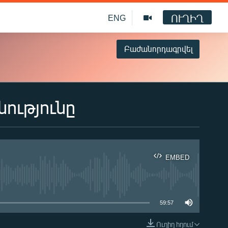
ՈՒՂԻՂ
ENG
Բաժանորդագրվել
ությունը
EMBED
ble
59:57
Ուղիղ հղում