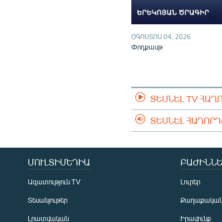
ՕԳՈՍՏՈՍ 04, 2026
Փոդքասթ
ՏԵՍՆԵԼ TV ՀԱՂ
ՏԵՍՆԵԼ ՀԱՂՈՐ
ՄՈՒԼՏԻՄԵԴԻԱ
ԲԱԺԻՆՆԵ
Ազատություն TV
Լուրեր
Տեսանյութեր
Քաղաքակա
Լրատվական
Իրավունք