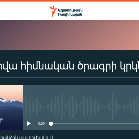
վա հիմնական ծրագրի կրկն
ԲԱԺԱՆՈՐԴԱԳՐՎԵԼ
Apple Podcasts
Spotify
No media source currently availa
0:00
Բաժանորդագրվել
առանձին պատուհանում