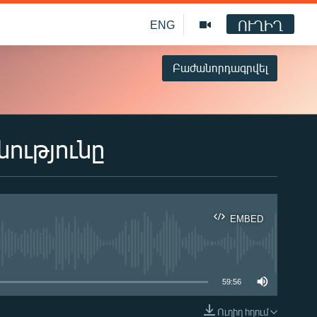
ՈՒՂԻՂ
ENG
Բաժանորդագրվել
ությունը
EMBED
ble
59:56
Ուղիղ հղում