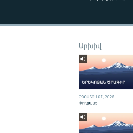
ՄԻՋԱԶԳԱՅԻՆ
ՄՇԱԿՈՒՅԹ
ՍՊՈՐՏ
ՄԵԿՆԱԲԱՆՈՒԹՅՈՒՆ
ՏՏ ԵՒ ԻՆՏԵՐՆԵՏ
Արխիվ
ԿՈՐՈՆԱՎԻՐՈՒՍ
ԱՐԽԻՎ
ՏԵՍԱՆՅՈՒԹԵՐ
ԲԱՆԱՎԵՃ
ՁԳՏԵԼՈՎ ԼԱՎԱԳՈՒՅՆԻՆ
ՕԳՈՍՏՈՍ 07, 2026
Փոդքասթ
ՓՈԴՔԱՍԹ