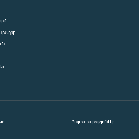
ն
յուն
 խնդիր
ան
նետ
ետ
Հայտարարություններ