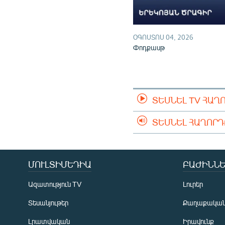
ՕԳՈՍՏՈՍ 04, 2026
Փոդքասթ
ՏԵՍՆԵԼ TV ՀԱՂ
ՏԵՍՆԵԼ ՀԱՂՈՐ
ՄՈՒԼՏԻՄԵԴԻԱ
ԲԱԺԻՆՆԵ
Ազատություն TV
Լուրեր
Տեսանյութեր
Քաղաքակա
Լրատվական
Իրավունք