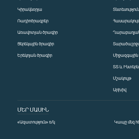
Կիրակնօրյա
Տնտեսությու
Ռադիոծրագրեր
Հասարակութ
Առավոտյան ծրագիր
Ղարաբաղյան
Ցերեկային ծրագիր
Տարածաշրջ
Հայերեն
Երեկոյան ծրագիր
Միջազգային
English
ՏՏ և Ինտեր
Русский
Մշակույթ
ՀԵՏԵՎԵՔ ՄԵԶ
Արխիվ
ՄԵՐ ՄԱՍԻՆ
«Ազատություն» ռ/կ
Կապը մեզ հ
«Ազատության» բոլոր կայքերը