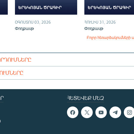
ՕԳՈՍՏՈՍ 03, 2026
ՀՈՒԼԻՍ 31, 2026
Փոդքասթ
Փոդքասթ
Բոլոր հեռարձակումների 
ՈՐԴՈՒՄՆԵՐԸ
ԴՈՒՄՆԵՐԸ
Ր
ՀԵՏԵՎԵՔ ՄԵԶ
ն