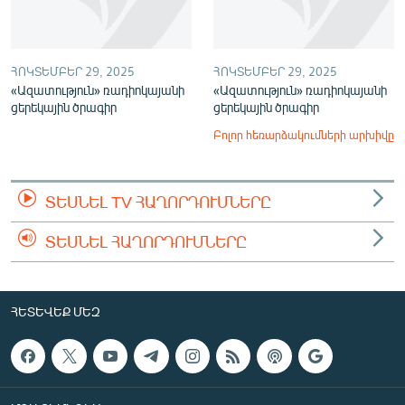
ՀՈԿՏԵՄԲԵՐ 29, 2025
ՀՈԿՏԵՄԲԵՐ 29, 2025
«Ազատություն» ռադիոկայանի
«Ազատություն» ռադիոկայանի
ցերեկային ծրագիր
ցերեկային ծրագիր
Բոլոր հեռարձակումների արխիվը
ՏԵՍՆԵԼ TV ՀԱՂՈՐԴՈՒՄՆԵՐԸ
ՏԵՍՆԵԼ ՀԱՂՈՐԴՈՒՄՆԵՐԸ
ՀԵՏԵՎԵՔ ՄԵԶ