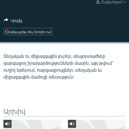
Ուղիղ հղում
ՄԻՋԱԶԳԱՅԻՆ
ՄՇԱԿՈՒՅԹ
Կիսվել
ՍՊՈՐՏ
Ավելացրեք մեզ Google-ում
ՄԵԿՆԱԲԱՆՈՒԹՅՈՒՆ
ՏՏ ԵՒ ԻՆՏԵՐՆԵՏ
Տեղական եւ միջազգային լուրեր, ռեպորտաժներ
ԿՈՐՈՆԱՎԻՐՈՒՍ
զարգացող իրադարձությունների մասին, այդ թվում՝
ԱՐԽԻՎ
ուղիղ եթերում, հարցազրույցներ, տեղական եւ
միջազգային մամուլի տեսություն:
ՏԵՍԱՆՅՈՒԹԵՐ
ԲԱՆԱՎԵՃ
ՁԳՏԵԼՈՎ ԼԱՎԱԳՈՒՅՆԻՆ
ՓՈԴՔԱՍԹ
Արխիվ
Հայերեն