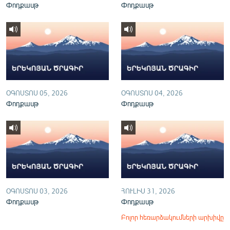
Փոդքասթ
Փոդքասթ
English
Русский
ՀԵՏԵՎԵՔ ՄԵԶ
ՕԳՈՍՏՈՍ 05, 2026
ՕԳՈՍՏՈՍ 04, 2026
Փոդքասթ
Փոդքասթ
«Ազատության» բոլոր կայքերը
ՕԳՈՍՏՈՍ 03, 2026
ՀՈՒԼԻՍ 31, 2026
Փոդքասթ
Փոդքասթ
Բոլոր հեռարձակումների արխիվը