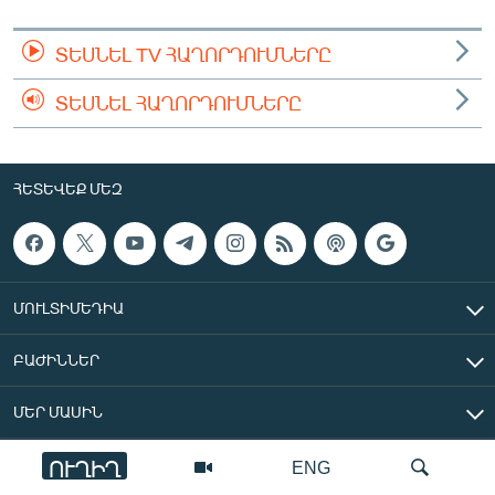
ՏԵՍՆԵԼ TV ՀԱՂՈՐԴՈՒՄՆԵՐԸ
ՏԵՍՆԵԼ ՀԱՂՈՐԴՈՒՄՆԵՐԸ
ՀԵՏԵՎԵՔ ՄԵԶ
ՄՈՒԼՏԻՄԵԴԻԱ
ԲԱԺԻՆՆԵՐ
ՄԵՐ ՄԱՍԻՆ
ՈՒՂԻՂ
ENG
«Ազատ Եվրոպա/Ազատություն» ռադիոկայան © 2026