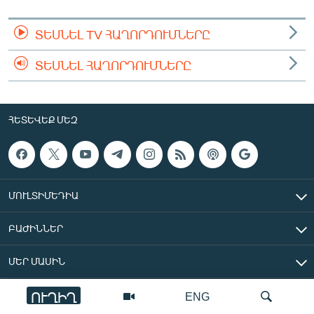
ՏԵՍՆԵԼ TV ՀԱՂՈՐԴՈՒՄՆԵՐԸ
ՏԵՍՆԵԼ ՀԱՂՈՐԴՈՒՄՆԵՐԸ
ՀԵՏԵՎԵՔ ՄԵԶ
ՄՈՒԼՏԻՄԵԴԻԱ
ԲԱԺԻՆՆԵՐ
ՄԵՐ ՄԱՍԻՆ
ՈՒՂԻՂ
ENG
«Ազատ Եվրոպա/Ազատություն» ռադիոկայան © 2026