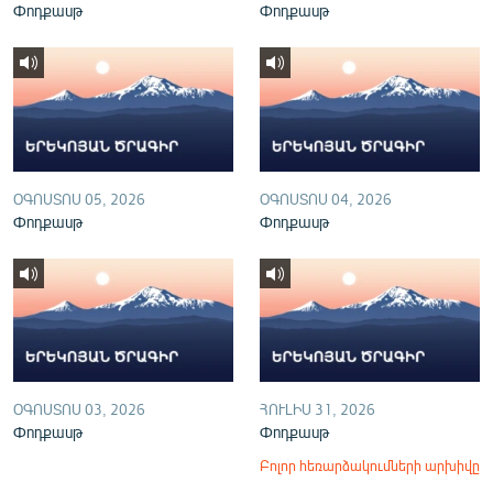
Փոդքասթ
Փոդքասթ
English
Русский
ՀԵՏԵՎԵՔ ՄԵԶ
ՕԳՈՍՏՈՍ 05, 2026
ՕԳՈՍՏՈՍ 04, 2026
Փոդքասթ
Փոդքասթ
«Ազատության» բոլոր կայքերը
ՕԳՈՍՏՈՍ 03, 2026
ՀՈՒԼԻՍ 31, 2026
Փոդքասթ
Փոդքասթ
Բոլոր հեռարձակումների արխիվը