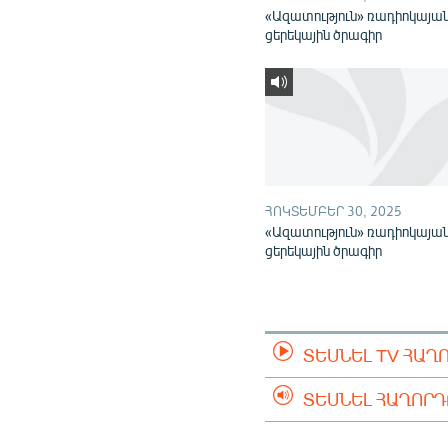
«Ազատություն» ռադիոկայա
ցերեկային ծրագիր
ՀՈԿՏԵՄԲԵՐ 30, 2025
«Ազատություն» ռադիոկայա
ցերեկային ծրագիր
ՏԵՍՆԵԼ TV ՀԱՂ
ՏԵՍՆԵԼ ՀԱՂՈՐ