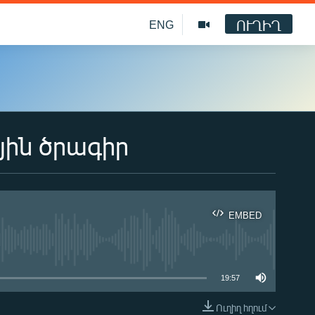
ՈՒՂԻՂ
ENG
յին ծրագիր
EMBED
ble
19:57
Ուղիղ հղում