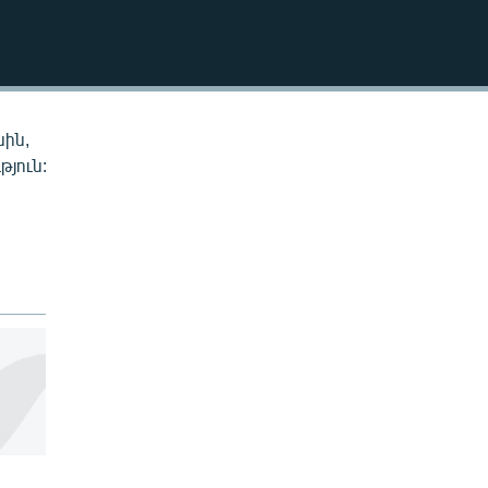
EMBED
սին,
թյուն: