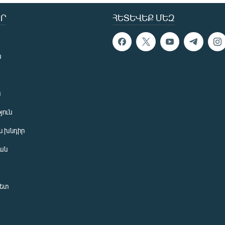
Ր
ՀԵՏԵՎԵՔ ՄԵԶ
ն
ն
յուն
 խնդիր
ան
նետ