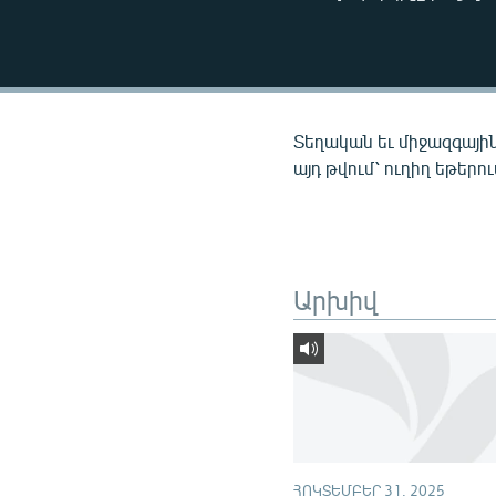
ՄԻՋԱԶԳԱՅԻՆ
ՄՇԱԿՈՒՅԹ
ՍՊՈՐՏ
ՄԵԿՆԱԲԱՆՈՒԹՅՈՒՆ
Տեղական եւ միջազգային
ՏՏ ԵՒ ԻՆՏԵՐՆԵՏ
այդ թվում՝ ուղիղ եթերո
ԿՈՐՈՆԱՎԻՐՈՒՍ
ԱՐԽԻՎ
ՏԵՍԱՆՅՈՒԹԵՐ
Արխիվ
ԲԱՆԱՎԵՃ
ՁԳՏԵԼՈՎ ԼԱՎԱԳՈՒՅՆԻՆ
ՓՈԴՔԱՍԹ
ՀՈԿՏԵՄԲԵՐ 31, 2025