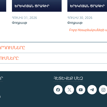
ՀՈՒԼԻՍ 31, 2026
ՀՈՒԼԻՍ 30, 2026
Փոդքասթ
Փոդքասթ
Բոլոր հեռարձակումների 
ՈՐԴՈՒՄՆԵՐԸ
ԴՈՒՄՆԵՐԸ
Ր
ՀԵՏԵՎԵՔ ՄԵԶ
ն