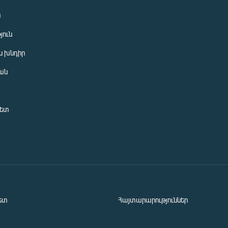
ն
յուն
 խնդիր
ան
նետ
ետ
Հայտարարություններ