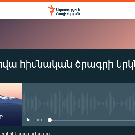
վա հիմնական ծրագրի կրկն
ԲԱԺԱՆՈՐԴԱԳՐՎԵԼ
Apple Podcasts
Spotify
No media source currently availa
0:00
Բաժանորդագրվել
առանձին պատուհանում