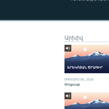
ՄԻՋԱԶԳԱՅԻՆ
ՄՇԱԿՈՒՅԹ
ՍՊՈՐՏ
ՄԵԿՆԱԲԱՆՈՒԹՅՈՒՆ
ՏՏ ԵՒ ԻՆՏԵՐՆԵՏ
Արխիվ
ԿՈՐՈՆԱՎԻՐՈՒՍ
ԱՐԽԻՎ
ՏԵՍԱՆՅՈՒԹԵՐ
ԲԱՆԱՎԵՃ
ՁԳՏԵԼՈՎ ԼԱՎԱԳՈՒՅՆԻՆ
ՕԳՈՍՏՈՍ 06, 2026
Փոդքասթ
ՓՈԴՔԱՍԹ