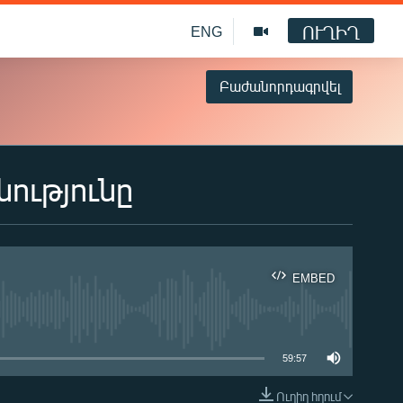
ՈՒՂԻՂ
ENG
Բաժանորդագրվել
ությունը
EMBED
ble
59:57
Ուղիղ հղում