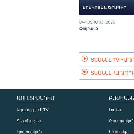
ՕԳՈՍՏՈՍ 03, 2026
Փոդքասթ
ՏԵՍՆԵԼ TV ՀԱՂ
ՏԵՍՆԵԼ ՀԱՂՈՐ
ՄՈՒԼՏԻՄԵԴԻԱ
ԲԱԺԻՆՆԵ
Ազատություն TV
Լուրեր
Տեսանյութեր
Քաղաքակա
Լրատվական
Իրավունք