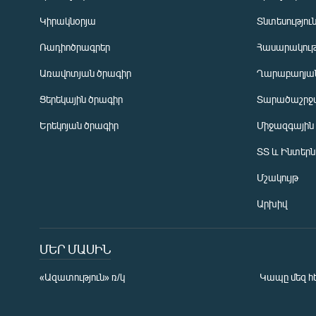
Կիրակնօրյա
Տնտեսությու
Ռադիոծրագրեր
Հասարակութ
Առավոտյան ծրագիր
Ղարաբաղյան
Ցերեկային ծրագիր
Տարածաշրջ
Հայերեն
Երեկոյան ծրագիր
Միջազգային
English
ՏՏ և Ինտեր
Русский
Մշակույթ
ՀԵՏԵՎԵՔ ՄԵԶ
Արխիվ
ՄԵՐ ՄԱՍԻՆ
«Ազատություն» ռ/կ
Կապը մեզ հ
«Ազատության» բոլոր կայքերը