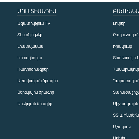
ՄՈՒԼՏԻՄԵԴԻԱ
ԲԱԺԻՆՆԵ
Ազատություն TV
Լուրեր
Տեսանյութեր
Քաղաքակա
Լրատվական
Իրավունք
Կիրակնօրյա
Տնտեսությու
Ռադիոծրագրեր
Հասարակութ
Առավոտյան ծրագիր
Ղարաբաղյան
Ցերեկային ծրագիր
Տարածաշրջ
Հայերեն
Երեկոյան ծրագիր
Միջազգային
English
ՏՏ և Ինտեր
Русский
Մշակույթ
ՀԵՏԵՎԵՔ ՄԵԶ
Արխիվ