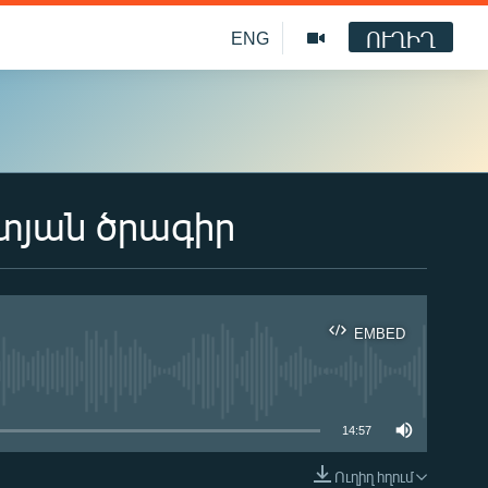
ՈՒՂԻՂ
ENG
տյան ծրագիր
EMBED
ble
14:57
Ուղիղ հղում