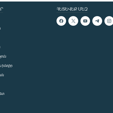
Ր
ՀԵՏԵՎԵՔ ՄԵԶ
ն
ն
յուն
 խնդիր
ան
նետ