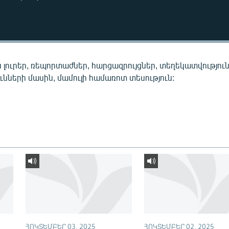
 լուրեր, ռեպորտաժներ, հարցազրույցներ, տեղեկատվությու
նների մասին, մամուլի համառոտ տեսություն:
ՀՈԿՏԵՄԲԵՐ 03, 2025
ՀՈԿՏԵՄԲԵՐ 02, 2025