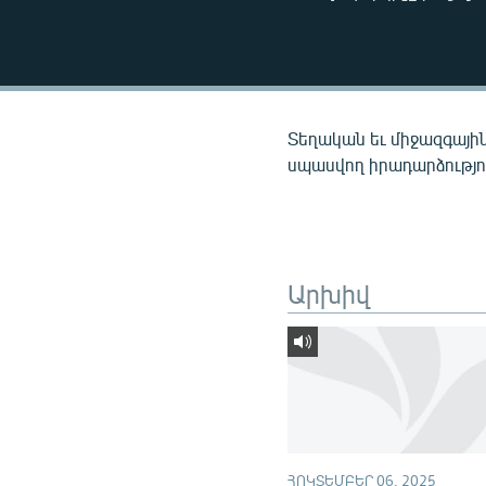
ՄԻՋԱԶԳԱՅԻՆ
ՄՇԱԿՈՒՅԹ
ՍՊՈՐՏ
ՄԵԿՆԱԲԱՆՈՒԹՅՈՒՆ
Տեղական եւ միջազգային
ՏՏ ԵՒ ԻՆՏԵՐՆԵՏ
սպասվող իրադարձությու
ԿՈՐՈՆԱՎԻՐՈՒՍ
ԱՐԽԻՎ
ՏԵՍԱՆՅՈՒԹԵՐ
Արխիվ
ԲԱՆԱՎԵՃ
ՁԳՏԵԼՈՎ ԼԱՎԱԳՈՒՅՆԻՆ
ՓՈԴՔԱՍԹ
ՀՈԿՏԵՄԲԵՐ 06, 2025