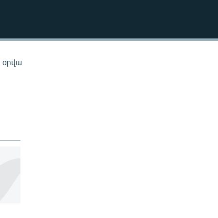
EMBED
ն օրվա