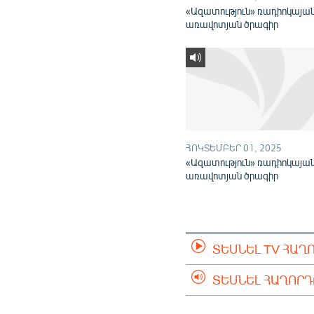
«Ազատություն» ռադիոկայա
առավոտյան ծրագիր
ՀՈԿՏԵՄԲԵՐ 01, 2025
«Ազատություն» ռադիոկայա
առավոտյան ծրագիր
ՏԵՍՆԵԼ TV ՀԱՂ
ՏԵՍՆԵԼ ՀԱՂՈՐ