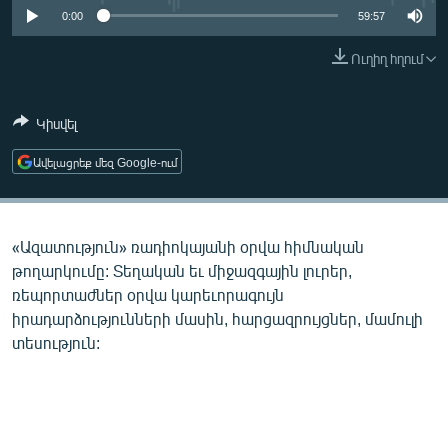
ՄԻՋԱԶԳԱՅԻՆ
0:00
59:57
ՄՇԱԿՈՒՅԹ
Ուղիղ հղում
ՍՊՈՐՏ
Կիսվել
ՄԵԿՆԱԲԱՆՈՒԹՅՈՒՆ
ՏՏ ԵՒ ԻՆՏԵՐՆԵՏ
Ավելացրեք մեզ Google-ում
ԿՈՐՈՆԱՎԻՐՈՒՍ
ԱՐԽԻՎ
«Ազատություն» ռադիոկայանի օրվա հիմնական
ՏԵՍԱՆՅՈՒԹԵՐ
թողարկումը: Տեղական եւ միջազգային լուրեր,
ռեպորտաժներ օրվա կարեւորագույն
ԲԱՆԱՎԵՃ
իրադարձությունների մասին, հարցազրույցներ, մամուլի
ՁԳՏԵԼՈՎ ԼԱՎԱԳՈՒՅՆԻՆ
տեսություն:
ՓՈԴՔԱՍԹ
Հայերեն