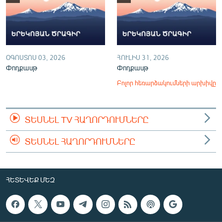
ՕԳՈՍՏՈՍ 03, 2026
ՀՈՒԼԻՍ 31, 2026
Փոդքասթ
Փոդքասթ
Բոլոր հեռարձակումների արխիվը
ՏԵՍՆԵԼ TV ՀԱՂՈՐԴՈՒՄՆԵՐԸ
ՏԵՍՆԵԼ ՀԱՂՈՐԴՈՒՄՆԵՐԸ
ՀԵՏԵՎԵՔ ՄԵԶ